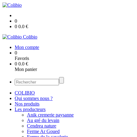
0
0
0.0
€
Colibio
Mon compte
0
Favoris
0
0.0
€
Mon panier
COLIBIO
Qui sommes nous ?
Nos produits
Les producteurs
Anik cremerie paysanne
Au gré du levain
Cendrea nature
Ferme Ar Goued
Ferme de la cavalerie