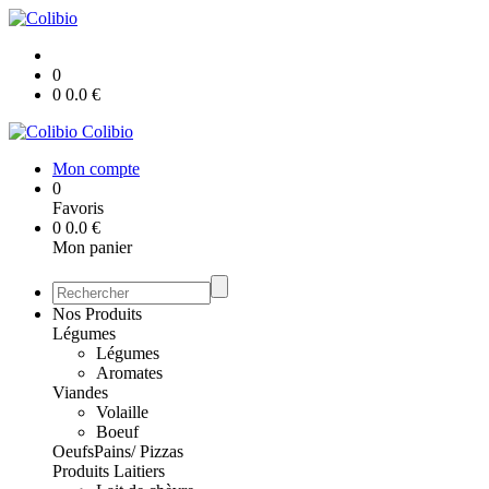
0
0
0.0
€
Colibio
Mon compte
0
Favoris
0
0.0
€
Mon panier
Nos Produits
Légumes
Légumes
Aromates
Viandes
Volaille
Boeuf
Oeufs
Pains/ Pizzas
Produits Laitiers