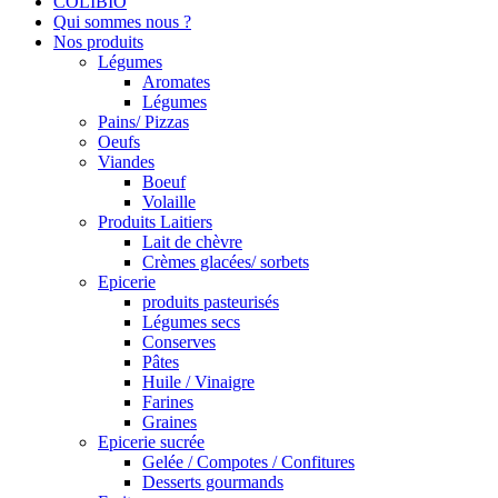
COLIBIO
Qui sommes nous ?
Nos produits
Légumes
Aromates
Légumes
Pains/ Pizzas
Oeufs
Viandes
Boeuf
Volaille
Produits Laitiers
Lait de chèvre
Crèmes glacées/ sorbets
Epicerie
produits pasteurisés
Légumes secs
Conserves
Pâtes
Huile / Vinaigre
Farines
Graines
Epicerie sucrée
Gelée / Compotes / Confitures
Desserts gourmands