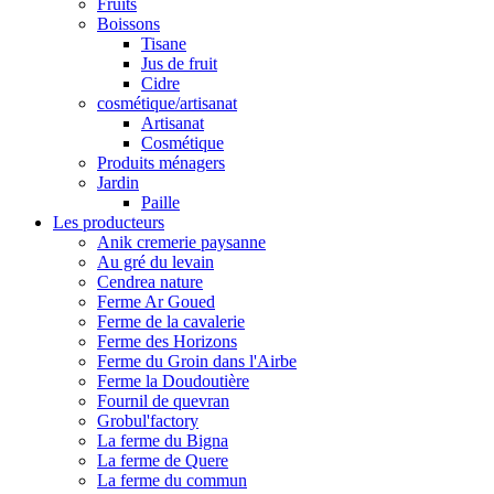
Fruits
Boissons
Tisane
Jus de fruit
Cidre
cosmétique/artisanat
Artisanat
Cosmétique
Produits ménagers
Jardin
Paille
Les producteurs
Anik cremerie paysanne
Au gré du levain
Cendrea nature
Ferme Ar Goued
Ferme de la cavalerie
Ferme des Horizons
Ferme du Groin dans l'Airbe
Ferme la Doudoutière
Fournil de quevran
Grobul'factory
La ferme du Bigna
La ferme de Quere
La ferme du commun