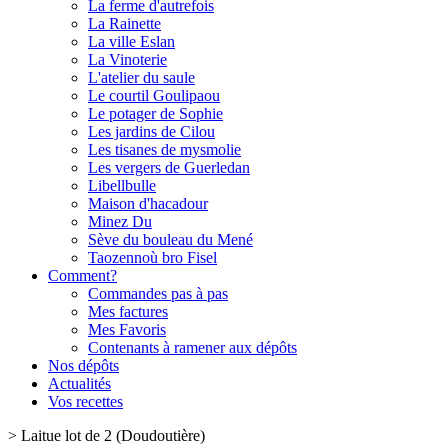
La ferme d'autrefois
La Rainette
La ville Eslan
La Vinoterie
L'atelier du saule
Le courtil Goulipaou
Le potager de Sophie
Les jardins de Cilou
Les tisanes de mysmolie
Les vergers de Guerledan
Libellbulle
Maison d'hacadour
Minez Du
Sève du bouleau du Mené
Taozennoù bro Fisel
Comment?
Commandes pas à pas
Mes factures
Mes Favoris
Contenants à ramener aux dépôts
Nos dépôts
Actualités
Vos recettes
>
Laitue lot de 2 (Doudoutière)