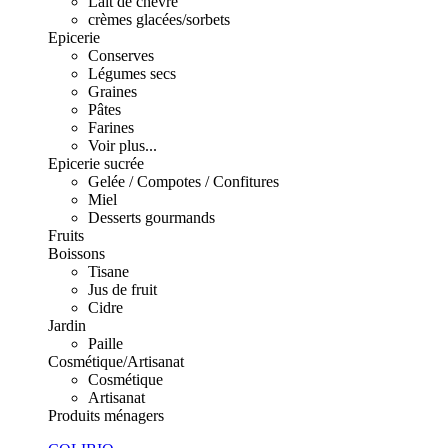
Lait de chèvre
crèmes glacées/sorbets
Epicerie
Conserves
Légumes secs
Graines
Pâtes
Farines
Voir plus...
Epicerie sucrée
Gelée / Compotes / Confitures
Miel
Desserts gourmands
Fruits
Boissons
Tisane
Jus de fruit
Cidre
Jardin
Paille
Cosmétique/Artisanat
Cosmétique
Artisanat
Produits ménagers