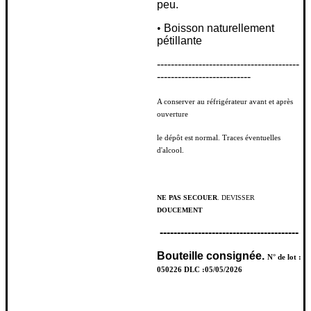
peu.
•
Boisson naturellement
pétillante
-----------------------------------------
---------------------------
A conserver au réfrigérateur avant et après
ouverture
le dépôt est normal. Traces éventuelles
d'alcool.
NE PAS SECOUER
. DEVISSER
DOUCEMENT
----------------------------------------
Bouteille consignée.
N° de lot :
050226 DLC :05/05/2026