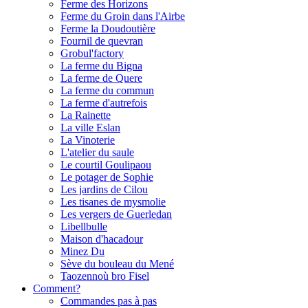
Ferme des Horizons
Ferme du Groin dans l'Airbe
Ferme la Doudoutière
Fournil de quevran
Grobul'factory
La ferme du Bigna
La ferme de Quere
La ferme du commun
La ferme d'autrefois
La Rainette
La ville Eslan
La Vinoterie
L'atelier du saule
Le courtil Goulipaou
Le potager de Sophie
Les jardins de Cilou
Les tisanes de mysmolie
Les vergers de Guerledan
Libellbulle
Maison d'hacadour
Minez Du
Sève du bouleau du Mené
Taozennoù bro Fisel
Comment?
Commandes pas à pas