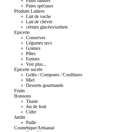
Pains natures
Pains spéciaux
Produits Laitiers
Lait de vache
Lait de chèvre
crèmes glacées/sorbets
Epicerie
Conserves
Légumes secs
Graines
Pâtes
Farines
Voir plus...
Epicerie sucrée
Gelée / Compotes / Confitures
Miel
Desserts gourmands
Fruits
Boissons
Tisane
Jus de fruit
Cidre
Jardin
Paille
Cosmétique/Artisanat