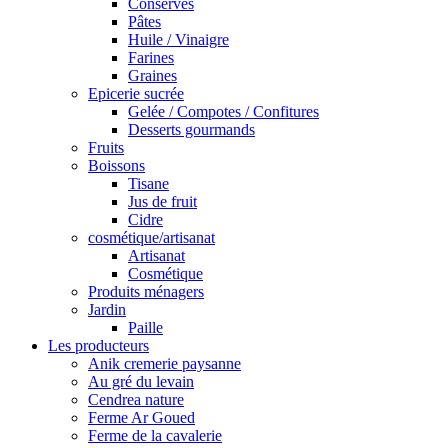
Conserves
Pâtes
Huile / Vinaigre
Farines
Graines
Epicerie sucrée
Gelée / Compotes / Confitures
Desserts gourmands
Fruits
Boissons
Tisane
Jus de fruit
Cidre
cosmétique/artisanat
Artisanat
Cosmétique
Produits ménagers
Jardin
Paille
Les producteurs
Anik cremerie paysanne
Au gré du levain
Cendrea nature
Ferme Ar Goued
Ferme de la cavalerie