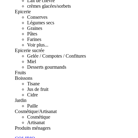
Lait de chèvre
crèmes glacées/sorbets
Epicerie
Conserves
Légumes secs
Graines
Pâtes
Farines
Voir plus...
Epicerie sucrée
Gelée / Compotes / Confitures
Miel
Desserts gourmands
Fruits
Boissons
Tisane
Jus de fruit
Cidre
Jardin
Paille
Cosmétique/Artisanat
Cosmétique
Artisanat
Produits ménagers