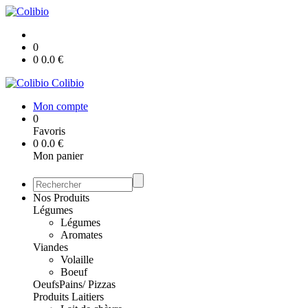
0
0
0.0
€
Colibio
Mon compte
0
Favoris
0
0.0
€
Mon panier
Nos Produits
Légumes
Légumes
Aromates
Viandes
Volaille
Boeuf
Oeufs
Pains/ Pizzas
Produits Laitiers