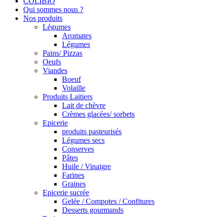
COLIBIO
Qui sommes nous ?
Nos produits
Légumes
Aromates
Légumes
Pains/ Pizzas
Oeufs
Viandes
Boeuf
Volaille
Produits Laitiers
Lait de chèvre
Crèmes glacées/ sorbets
Epicerie
produits pasteurisés
Légumes secs
Conserves
Pâtes
Huile / Vinaigre
Farines
Graines
Epicerie sucrée
Gelée / Compotes / Confitures
Desserts gourmands