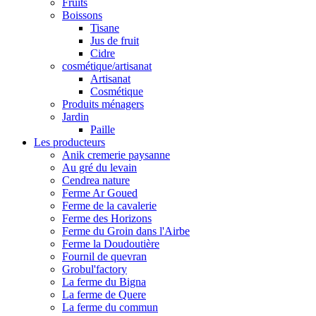
Fruits
Boissons
Tisane
Jus de fruit
Cidre
cosmétique/artisanat
Artisanat
Cosmétique
Produits ménagers
Jardin
Paille
Les producteurs
Anik cremerie paysanne
Au gré du levain
Cendrea nature
Ferme Ar Goued
Ferme de la cavalerie
Ferme des Horizons
Ferme du Groin dans l'Airbe
Ferme la Doudoutière
Fournil de quevran
Grobul'factory
La ferme du Bigna
La ferme de Quere
La ferme du commun