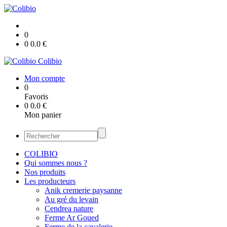
0
0
0.0
€
Colibio
Mon compte
0
Favoris
0
0.0
€
Mon panier
COLIBIO
Qui sommes nous ?
Nos produits
Les producteurs
Anik cremerie paysanne
Au gré du levain
Cendrea nature
Ferme Ar Goued
Ferme de la cavalerie