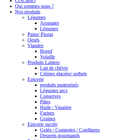
COLIBIO
Qui sommes nous ?
Nos produits
Légumes
Aromates
Légumes
Pains/ Pizzas
Oeufs
Viandes
Boeuf
Volaille
Produits Laitiers
Lait de chèvre
Crèmes glacées/ sorbets
Epicerie
produits pasteurisés
Légumes secs
Conserves
Pâtes
Huile / Vinaigre
Farines
Graines
Epicerie sucrée
Gelée / Compotes / Confitures
Desserts gourmands