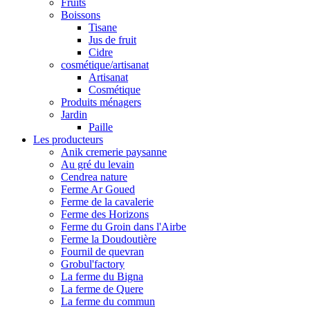
Fruits
Boissons
Tisane
Jus de fruit
Cidre
cosmétique/artisanat
Artisanat
Cosmétique
Produits ménagers
Jardin
Paille
Les producteurs
Anik cremerie paysanne
Au gré du levain
Cendrea nature
Ferme Ar Goued
Ferme de la cavalerie
Ferme des Horizons
Ferme du Groin dans l'Airbe
Ferme la Doudoutière
Fournil de quevran
Grobul'factory
La ferme du Bigna
La ferme de Quere
La ferme du commun