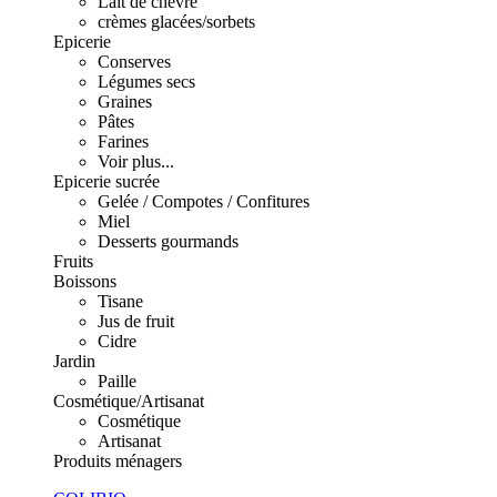
Lait de chèvre
crèmes glacées/sorbets
Epicerie
Conserves
Légumes secs
Graines
Pâtes
Farines
Voir plus...
Epicerie sucrée
Gelée / Compotes / Confitures
Miel
Desserts gourmands
Fruits
Boissons
Tisane
Jus de fruit
Cidre
Jardin
Paille
Cosmétique/Artisanat
Cosmétique
Artisanat
Produits ménagers