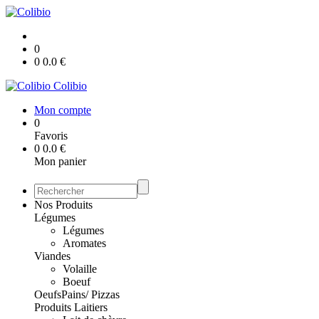
0
0
0.0
€
Colibio
Mon compte
0
Favoris
0
0.0
€
Mon panier
Nos Produits
Légumes
Légumes
Aromates
Viandes
Volaille
Boeuf
Oeufs
Pains/ Pizzas
Produits Laitiers