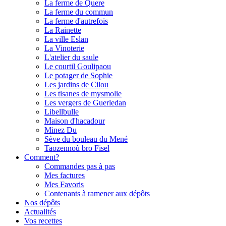
La ferme de Quere
La ferme du commun
La ferme d'autrefois
La Rainette
La ville Eslan
La Vinoterie
L'atelier du saule
Le courtil Goulipaou
Le potager de Sophie
Les jardins de Cilou
Les tisanes de mysmolie
Les vergers de Guerledan
Libellbulle
Maison d'hacadour
Minez Du
Sève du bouleau du Mené
Taozennoù bro Fisel
Comment?
Commandes pas à pas
Mes factures
Mes Favoris
Contenants à ramener aux dépôts
Nos dépôts
Actualités
Vos recettes