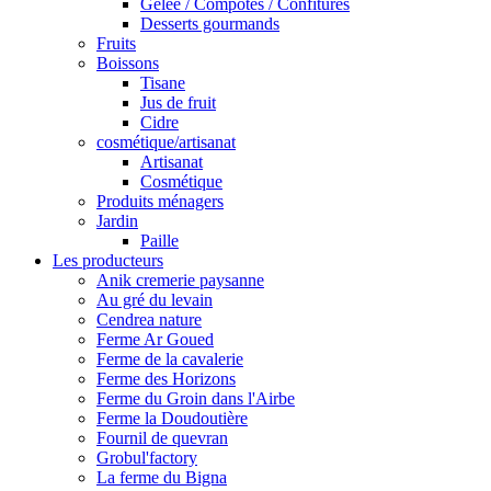
Gelée / Compotes / Confitures
Desserts gourmands
Fruits
Boissons
Tisane
Jus de fruit
Cidre
cosmétique/artisanat
Artisanat
Cosmétique
Produits ménagers
Jardin
Paille
Les producteurs
Anik cremerie paysanne
Au gré du levain
Cendrea nature
Ferme Ar Goued
Ferme de la cavalerie
Ferme des Horizons
Ferme du Groin dans l'Airbe
Ferme la Doudoutière
Fournil de quevran
Grobul'factory
La ferme du Bigna