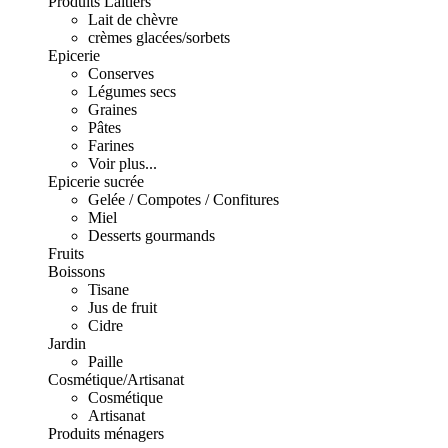
Produits Laitiers
Lait de chèvre
crèmes glacées/sorbets
Epicerie
Conserves
Légumes secs
Graines
Pâtes
Farines
Voir plus...
Epicerie sucrée
Gelée / Compotes / Confitures
Miel
Desserts gourmands
Fruits
Boissons
Tisane
Jus de fruit
Cidre
Jardin
Paille
Cosmétique/Artisanat
Cosmétique
Artisanat
Produits ménagers