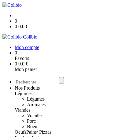
0
0
0.0
€
Colibio
Mon compte
0
Favoris
0
0.0
€
Mon panier
Nos Produits
Légumes
Légumes
Aromates
Viandes
Volaille
Porc
Boeuf
Oeufs
Pains/ Pizzas