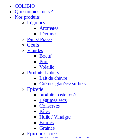
COLIBIO
Qui sommes nous ?
Nos produits
Légumes
Aromates
Légumes
Pains/ Pizzas
Oeufs
Viandes
Boeuf
Porc
Volaille
Produits Laitiers
Lait de chèvre
Crèmes glacées/ sorbets
Epicerie
produits pasteurisés
Légumes secs
Conserves
Pâtes
Huile / Vinaigre
Farines
Graines
Epicerie sucrée