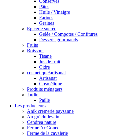
Conserves
Pâtes
Huile / Vinaigre
Farines
Graines
Epicerie sucrée
Gelée / Compotes / Confitures
Desserts gourmands
Fruits
Boissons
Tisane
Jus de fruit
Cidre
cosmétique/artisanat
Artisanat
Cosmétique
Produits ménagers
Jardin
Paille
Les producteurs
Anik cremerie paysanne
Au gré du levain
Cendrea nature
Ferme Ar Goued
Ferme de la cavalerie