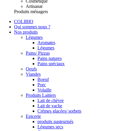
Cosmétique
Artisanat
Produits ménagers
COLIBIO
Qui sommes nous ?
Nos produits
Légumes
Aromates
Légumes
Pains/ Pizzas
Pains natures
Pains spéciaux
Oeufs
Viandes
Boeuf
Porc
Volaille
Produits Laitiers
Lait de chèvre
Lait de vache
Crèmes glacées/ sorbets
Epicerie
produits pasteurisés
Légumes secs