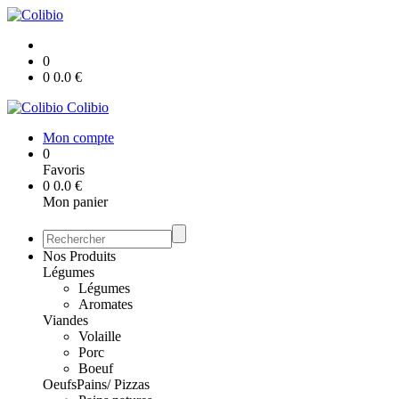
0
0
0.0
€
Colibio
Mon compte
0
Favoris
0
0.0
€
Mon panier
Nos Produits
Légumes
Légumes
Aromates
Viandes
Volaille
Porc
Boeuf
Oeufs
Pains/ Pizzas