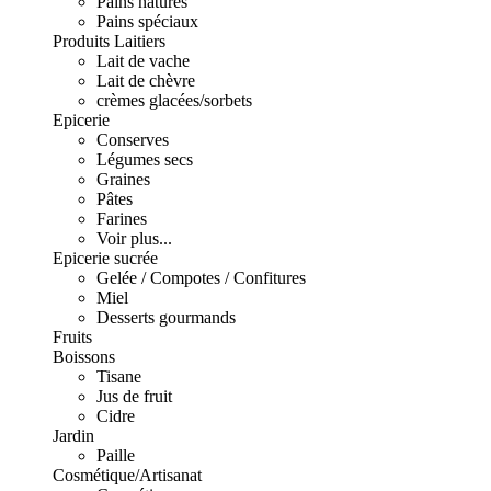
Pains natures
Pains spéciaux
Produits Laitiers
Lait de vache
Lait de chèvre
crèmes glacées/sorbets
Epicerie
Conserves
Légumes secs
Graines
Pâtes
Farines
Voir plus...
Epicerie sucrée
Gelée / Compotes / Confitures
Miel
Desserts gourmands
Fruits
Boissons
Tisane
Jus de fruit
Cidre
Jardin
Paille
Cosmétique/Artisanat