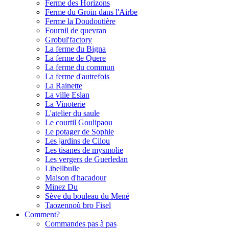
Ferme des Horizons
Ferme du Groin dans l'Airbe
Ferme la Doudoutière
Fournil de quevran
Grobul'factory
La ferme du Bigna
La ferme de Quere
La ferme du commun
La ferme d'autrefois
La Rainette
La ville Eslan
La Vinoterie
L'atelier du saule
Le courtil Goulipaou
Le potager de Sophie
Les jardins de Cilou
Les tisanes de mysmolie
Les vergers de Guerledan
Libellbulle
Maison d'hacadour
Minez Du
Sève du bouleau du Mené
Taozennoù bro Fisel
Comment?
Commandes pas à pas