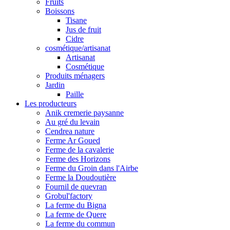
Fruits
Boissons
Tisane
Jus de fruit
Cidre
cosmétique/artisanat
Artisanat
Cosmétique
Produits ménagers
Jardin
Paille
Les producteurs
Anik cremerie paysanne
Au gré du levain
Cendrea nature
Ferme Ar Goued
Ferme de la cavalerie
Ferme des Horizons
Ferme du Groin dans l'Airbe
Ferme la Doudoutière
Fournil de quevran
Grobul'factory
La ferme du Bigna
La ferme de Quere
La ferme du commun