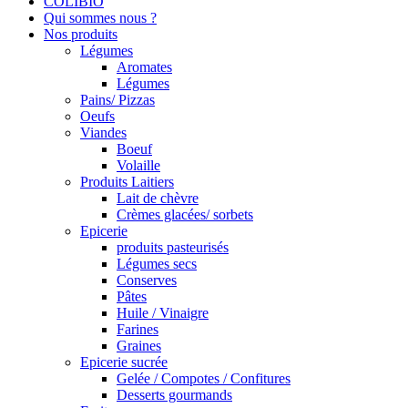
COLIBIO
Qui sommes nous ?
Nos produits
Légumes
Aromates
Légumes
Pains/ Pizzas
Oeufs
Viandes
Boeuf
Volaille
Produits Laitiers
Lait de chèvre
Crèmes glacées/ sorbets
Epicerie
produits pasteurisés
Légumes secs
Conserves
Pâtes
Huile / Vinaigre
Farines
Graines
Epicerie sucrée
Gelée / Compotes / Confitures
Desserts gourmands