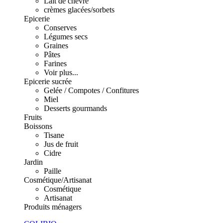
Lait de chèvre
crèmes glacées/sorbets
Epicerie
Conserves
Légumes secs
Graines
Pâtes
Farines
Voir plus...
Epicerie sucrée
Gelée / Compotes / Confitures
Miel
Desserts gourmands
Fruits
Boissons
Tisane
Jus de fruit
Cidre
Jardin
Paille
Cosmétique/Artisanat
Cosmétique
Artisanat
Produits ménagers