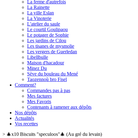
La ferme d'autrefois
La Rainette
La ville Eslan
La Vinoterie
L'atelier du saule
Le courtil Goulipaou
Le potager de Sophie
Les jardins de Cilou
Les tisanes de mysmolie
Les vergers de Guerledan
Libellbulle
Maison d'hacadour
Minez Du
Sève du bouleau du Mené
Taozennoù bro Fisel
Comment?
Commandes pas à pas
Mes factures
Mes Favoris
Contenants à ramener aux dépôts
Nos dépôts
Actualités
Vos recettes
>
🎄x10 Biscuits "speculoos"🎄 (Au gré du levain)