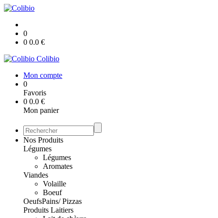
0
0
0.0
€
Colibio
Mon compte
0
Favoris
0
0.0
€
Mon panier
Nos Produits
Légumes
Légumes
Aromates
Viandes
Volaille
Boeuf
Oeufs
Pains/ Pizzas
Produits Laitiers