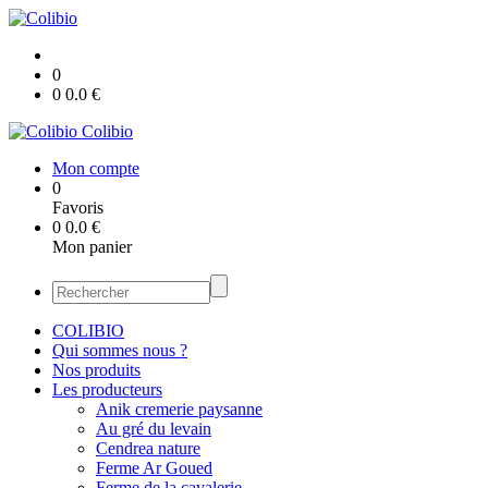
0
0
0.0
€
Colibio
Mon compte
0
Favoris
0
0.0
€
Mon panier
COLIBIO
Qui sommes nous ?
Nos produits
Les producteurs
Anik cremerie paysanne
Au gré du levain
Cendrea nature
Ferme Ar Goued
Ferme de la cavalerie