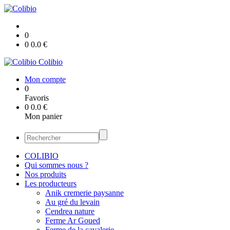
0
0
0.0
€
Colibio
Mon compte
0
Favoris
0
0.0
€
Mon panier
COLIBIO
Qui sommes nous ?
Nos produits
Les producteurs
Anik cremerie paysanne
Au gré du levain
Cendrea nature
Ferme Ar Goued
Ferme de la cavalerie