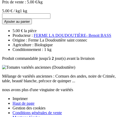
Prix de vente :
5.00 €/kg
5.00 € / kg
1 kg
Ajouter au panier
5.00 € la pièce
Producteur :
FERME LA DOUDOUTIÈRE- Benoit BASS
Origine : Ferme La Doudoutière saint connec
Agriculture : Biologique
Conditionnement : 1 kg
Produit commandable jusqu'à
2
jour(s) avant la livraison
Mélange de variétés anciennes : Cornues des andes, noire de Crimée, g
table, beauté blanche, précoce de quimper ...
nous avons plus d'une vingtaine de variétés
Imprimer
Haut de page
Gestion des cookies
Conditions générales de vente