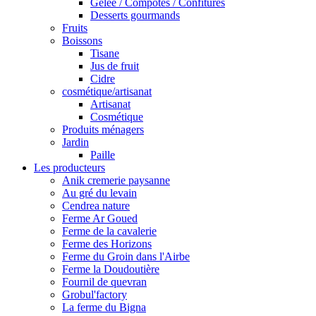
Gelée / Compotes / Confitures
Desserts gourmands
Fruits
Boissons
Tisane
Jus de fruit
Cidre
cosmétique/artisanat
Artisanat
Cosmétique
Produits ménagers
Jardin
Paille
Les producteurs
Anik cremerie paysanne
Au gré du levain
Cendrea nature
Ferme Ar Goued
Ferme de la cavalerie
Ferme des Horizons
Ferme du Groin dans l'Airbe
Ferme la Doudoutière
Fournil de quevran
Grobul'factory
La ferme du Bigna