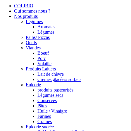
COLIBIO
Qui sommes nous ?
Nos produits
Légumes
Aromates
Légumes
Pains/ Pizzas
Oeufs
Viandes
Boeuf
Porc
Volaille
Produits Laitiers
Lait de chèvre
Crèmes glacées/ sorbets
Epicerie
produits pasteurisés
Légumes secs
Conserves
Pâtes
Huile / Vinaigre
Farines
Graines
Epicerie sucrée