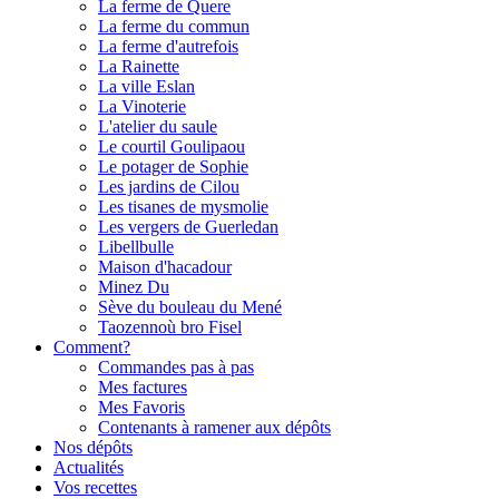
La ferme de Quere
La ferme du commun
La ferme d'autrefois
La Rainette
La ville Eslan
La Vinoterie
L'atelier du saule
Le courtil Goulipaou
Le potager de Sophie
Les jardins de Cilou
Les tisanes de mysmolie
Les vergers de Guerledan
Libellbulle
Maison d'hacadour
Minez Du
Sève du bouleau du Mené
Taozennoù bro Fisel
Comment?
Commandes pas à pas
Mes factures
Mes Favoris
Contenants à ramener aux dépôts
Nos dépôts
Actualités
Vos recettes