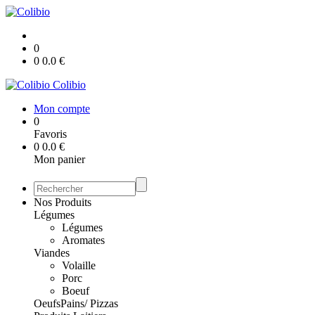
0
0
0.0
€
Colibio
Mon compte
0
Favoris
0
0.0
€
Mon panier
Nos Produits
Légumes
Légumes
Aromates
Viandes
Volaille
Porc
Boeuf
Oeufs
Pains/ Pizzas