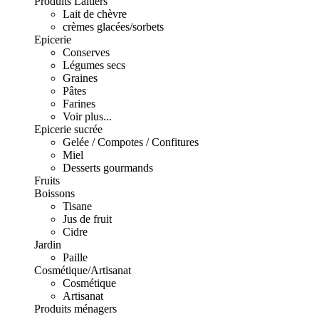
Produits Laitiers
Lait de chèvre
crèmes glacées/sorbets
Epicerie
Conserves
Légumes secs
Graines
Pâtes
Farines
Voir plus...
Epicerie sucrée
Gelée / Compotes / Confitures
Miel
Desserts gourmands
Fruits
Boissons
Tisane
Jus de fruit
Cidre
Jardin
Paille
Cosmétique/Artisanat
Cosmétique
Artisanat
Produits ménagers