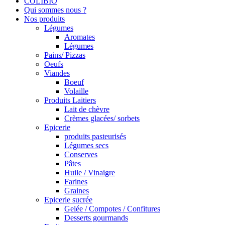
COLIBIO
Qui sommes nous ?
Nos produits
Légumes
Aromates
Légumes
Pains/ Pizzas
Oeufs
Viandes
Boeuf
Volaille
Produits Laitiers
Lait de chèvre
Crèmes glacées/ sorbets
Epicerie
produits pasteurisés
Légumes secs
Conserves
Pâtes
Huile / Vinaigre
Farines
Graines
Epicerie sucrée
Gelée / Compotes / Confitures
Desserts gourmands