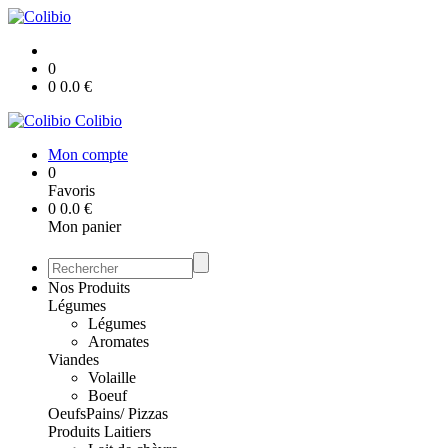
0
0
0.0
€
Colibio
Mon compte
0
Favoris
0
0.0
€
Mon panier
Nos Produits
Légumes
Légumes
Aromates
Viandes
Volaille
Boeuf
Oeufs
Pains/ Pizzas
Produits Laitiers