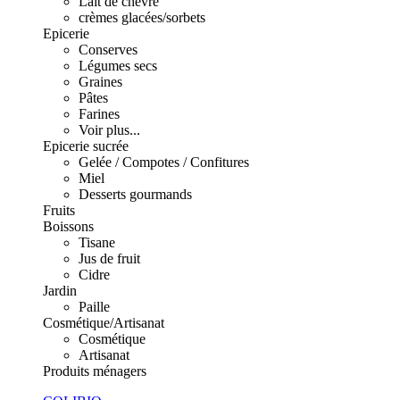
Lait de chèvre
crèmes glacées/sorbets
Epicerie
Conserves
Légumes secs
Graines
Pâtes
Farines
Voir plus...
Epicerie sucrée
Gelée / Compotes / Confitures
Miel
Desserts gourmands
Fruits
Boissons
Tisane
Jus de fruit
Cidre
Jardin
Paille
Cosmétique/Artisanat
Cosmétique
Artisanat
Produits ménagers