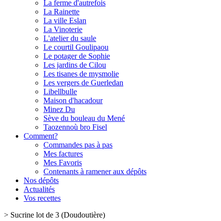
La ferme d'autrefois
La Rainette
La ville Eslan
La Vinoterie
L'atelier du saule
Le courtil Goulipaou
Le potager de Sophie
Les jardins de Cilou
Les tisanes de mysmolie
Les vergers de Guerledan
Libellbulle
Maison d'hacadour
Minez Du
Sève du bouleau du Mené
Taozennoù bro Fisel
Comment?
Commandes pas à pas
Mes factures
Mes Favoris
Contenants à ramener aux dépôts
Nos dépôts
Actualités
Vos recettes
>
Sucrine lot de 3 (Doudoutière)