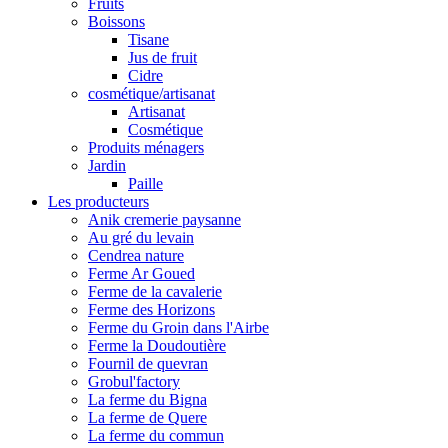
Fruits
Boissons
Tisane
Jus de fruit
Cidre
cosmétique/artisanat
Artisanat
Cosmétique
Produits ménagers
Jardin
Paille
Les producteurs
Anik cremerie paysanne
Au gré du levain
Cendrea nature
Ferme Ar Goued
Ferme de la cavalerie
Ferme des Horizons
Ferme du Groin dans l'Airbe
Ferme la Doudoutière
Fournil de quevran
Grobul'factory
La ferme du Bigna
La ferme de Quere
La ferme du commun