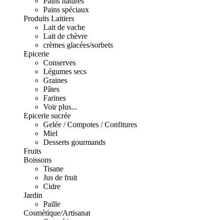
Pains natures
Pains spéciaux
Produits Laitiers
Lait de vache
Lait de chèvre
crèmes glacées/sorbets
Epicerie
Conserves
Légumes secs
Graines
Pâtes
Farines
Voir plus...
Epicerie sucrée
Gelée / Compotes / Confitures
Miel
Desserts gourmands
Fruits
Boissons
Tisane
Jus de fruit
Cidre
Jardin
Paille
Cosmétique/Artisanat