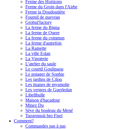
Ferme des Horizons
Ferme du Groin dans l'Airbe
Ferme la Doudoutière
Fournil de quevran
Grobul'factory
La ferme du Bigna
La ferme de Quere
La ferme du commun
La ferme d'autrefois
La Rainette
La ville Eslan
La Vinoterie
L'atelier du saule
Le courtil Goulipaou
Le potager de Sophie
Les jardins de Cilou
Les tisanes de mysmolie
Les vergers de Guerledan
Libellbulle
Maison d'hacadour
Minez Du
Sève du bouleau du Mené
Taozennoù bro Fisel
Comment?
Commandes pas à pas