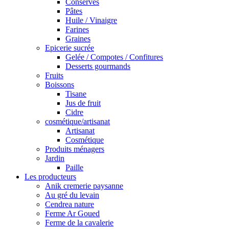
Conserves
Pâtes
Huile / Vinaigre
Farines
Graines
Epicerie sucrée
Gelée / Compotes / Confitures
Desserts gourmands
Fruits
Boissons
Tisane
Jus de fruit
Cidre
cosmétique/artisanat
Artisanat
Cosmétique
Produits ménagers
Jardin
Paille
Les producteurs
Anik cremerie paysanne
Au gré du levain
Cendrea nature
Ferme Ar Goued
Ferme de la cavalerie