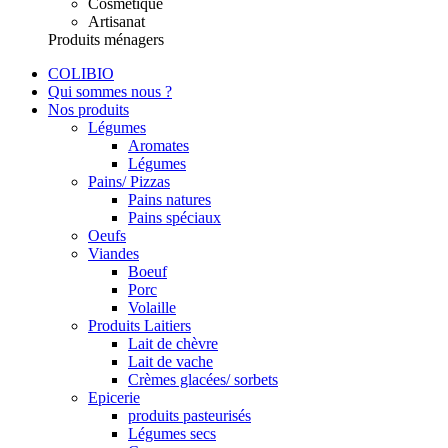
Cosmétique
Artisanat
Produits ménagers
COLIBIO
Qui sommes nous ?
Nos produits
Légumes
Aromates
Légumes
Pains/ Pizzas
Pains natures
Pains spéciaux
Oeufs
Viandes
Boeuf
Porc
Volaille
Produits Laitiers
Lait de chèvre
Lait de vache
Crèmes glacées/ sorbets
Epicerie
produits pasteurisés
Légumes secs