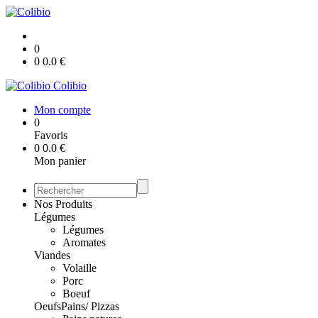
0
0
0.0
€
Colibio
Mon compte
0
Favoris
0
0.0
€
Mon panier
Nos Produits
Légumes
Légumes
Aromates
Viandes
Volaille
Porc
Boeuf
Oeufs
Pains/ Pizzas