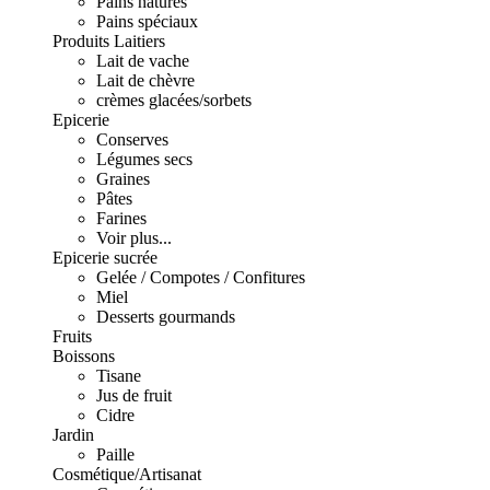
Pains natures
Pains spéciaux
Produits Laitiers
Lait de vache
Lait de chèvre
crèmes glacées/sorbets
Epicerie
Conserves
Légumes secs
Graines
Pâtes
Farines
Voir plus...
Epicerie sucrée
Gelée / Compotes / Confitures
Miel
Desserts gourmands
Fruits
Boissons
Tisane
Jus de fruit
Cidre
Jardin
Paille
Cosmétique/Artisanat