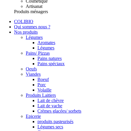
Cosmétique
Artisanat
Produits ménagers
COLIBIO
Qui sommes nous ?
Nos produits
Légumes
Aromates
Légumes
Pains/ Pizzas
Pains natures
Pains spéciaux
Oeufs
Viandes
Boeuf
Porc
Volaille
Produits Laitiers
Lait de chèvre
Lait de vache
Crèmes glacées/ sorbets
Epicerie
produits pasteurisés
Légumes secs