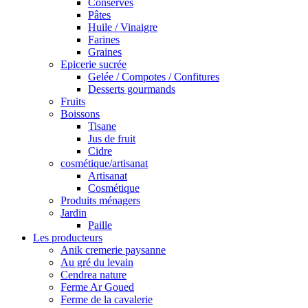
Conserves
Pâtes
Huile / Vinaigre
Farines
Graines
Epicerie sucrée
Gelée / Compotes / Confitures
Desserts gourmands
Fruits
Boissons
Tisane
Jus de fruit
Cidre
cosmétique/artisanat
Artisanat
Cosmétique
Produits ménagers
Jardin
Paille
Les producteurs
Anik cremerie paysanne
Au gré du levain
Cendrea nature
Ferme Ar Goued
Ferme de la cavalerie