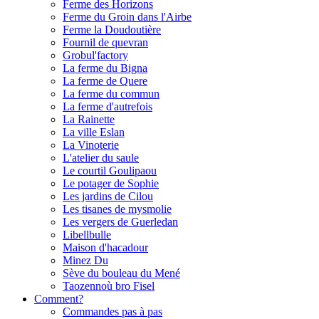
Ferme des Horizons
Ferme du Groin dans l'Airbe
Ferme la Doudoutière
Fournil de quevran
Grobul'factory
La ferme du Bigna
La ferme de Quere
La ferme du commun
La ferme d'autrefois
La Rainette
La ville Eslan
La Vinoterie
L'atelier du saule
Le courtil Goulipaou
Le potager de Sophie
Les jardins de Cilou
Les tisanes de mysmolie
Les vergers de Guerledan
Libellbulle
Maison d'hacadour
Minez Du
Sève du bouleau du Mené
Taozennoù bro Fisel
Comment?
Commandes pas à pas