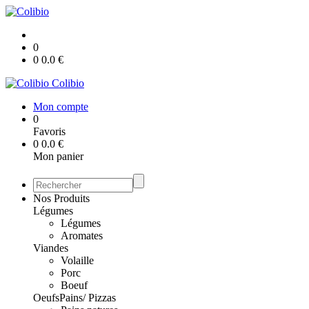
0
0
0.0
€
Colibio
Mon compte
0
Favoris
0
0.0
€
Mon panier
Nos Produits
Légumes
Légumes
Aromates
Viandes
Volaille
Porc
Boeuf
Oeufs
Pains/ Pizzas