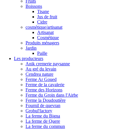
Fruits
Boissons
Tisane
Jus de fruit
Cidre
cosmétique/artisanat
Artisanat
Cosmétique
Produits ménagers
Jardin
Paille
Les producteurs
Anik cremerie paysanne
Au gré du levain
Cendrea nature
Ferme Ar Goued
Ferme de la cavalerie
Ferme des Horizons
Ferme du Groin dans l'Airbe
Ferme la Doudoutière
Fournil de quevran
Grobul'factory
La ferme du Bigna
La ferme de Quere
La ferme du commun