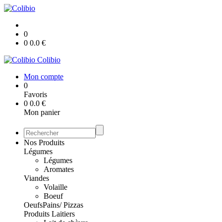
0
0
0.0
€
Colibio
Mon compte
0
Favoris
0
0.0
€
Mon panier
Nos Produits
Légumes
Légumes
Aromates
Viandes
Volaille
Boeuf
Oeufs
Pains/ Pizzas
Produits Laitiers