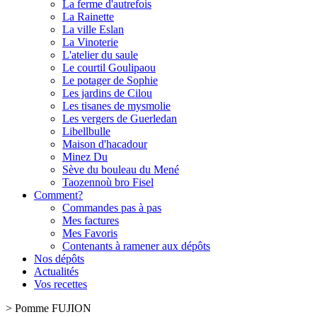
La ferme d'autrefois
La Rainette
La ville Eslan
La Vinoterie
L'atelier du saule
Le courtil Goulipaou
Le potager de Sophie
Les jardins de Cilou
Les tisanes de mysmolie
Les vergers de Guerledan
Libellbulle
Maison d'hacadour
Minez Du
Sève du bouleau du Mené
Taozennoù bro Fisel
Comment?
Commandes pas à pas
Mes factures
Mes Favoris
Contenants à ramener aux dépôts
Nos dépôts
Actualités
Vos recettes
>
Pomme FUJION