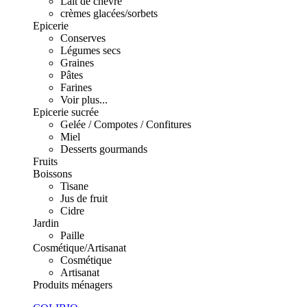
Lait de chèvre
crèmes glacées/sorbets
Epicerie
Conserves
Légumes secs
Graines
Pâtes
Farines
Voir plus...
Epicerie sucrée
Gelée / Compotes / Confitures
Miel
Desserts gourmands
Fruits
Boissons
Tisane
Jus de fruit
Cidre
Jardin
Paille
Cosmétique/Artisanat
Cosmétique
Artisanat
Produits ménagers