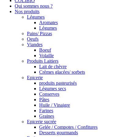
COLIBIO
Qui sommes nous ?
Nos produits
Légumes
Aromates
Légumes
Pains/ Pizzas
Oeufs
Viandes
Boeuf
Volaille
Produits Laitiers
Lait de chèvre
Crèmes glacées/ sorbets
Epicerie
produits pasteurisés
Légumes secs
Conserves
Pâtes
Huile / Vinaigre
Farines
Graines
Epicerie sucrée
Gelée / Compotes / Confitures
Desserts gourmands