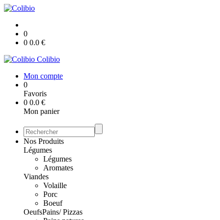
0
0
0.0
€
Colibio
Mon compte
0
Favoris
0
0.0
€
Mon panier
Nos Produits
Légumes
Légumes
Aromates
Viandes
Volaille
Porc
Boeuf
Oeufs
Pains/ Pizzas