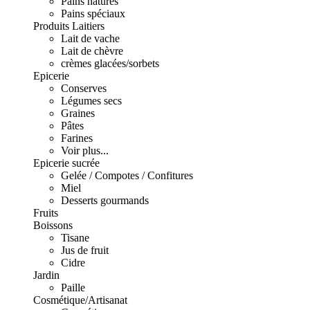
Pains natures
Pains spéciaux
Produits Laitiers
Lait de vache
Lait de chèvre
crèmes glacées/sorbets
Epicerie
Conserves
Légumes secs
Graines
Pâtes
Farines
Voir plus...
Epicerie sucrée
Gelée / Compotes / Confitures
Miel
Desserts gourmands
Fruits
Boissons
Tisane
Jus de fruit
Cidre
Jardin
Paille
Cosmétique/Artisanat