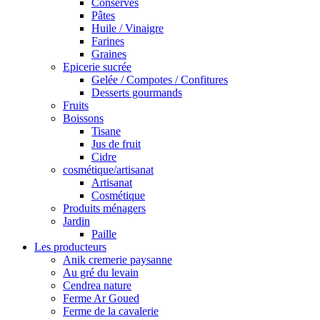
Conserves
Pâtes
Huile / Vinaigre
Farines
Graines
Epicerie sucrée
Gelée / Compotes / Confitures
Desserts gourmands
Fruits
Boissons
Tisane
Jus de fruit
Cidre
cosmétique/artisanat
Artisanat
Cosmétique
Produits ménagers
Jardin
Paille
Les producteurs
Anik cremerie paysanne
Au gré du levain
Cendrea nature
Ferme Ar Goued
Ferme de la cavalerie