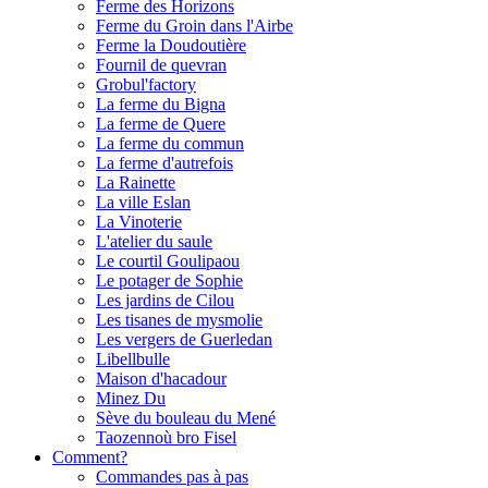
Ferme des Horizons
Ferme du Groin dans l'Airbe
Ferme la Doudoutière
Fournil de quevran
Grobul'factory
La ferme du Bigna
La ferme de Quere
La ferme du commun
La ferme d'autrefois
La Rainette
La ville Eslan
La Vinoterie
L'atelier du saule
Le courtil Goulipaou
Le potager de Sophie
Les jardins de Cilou
Les tisanes de mysmolie
Les vergers de Guerledan
Libellbulle
Maison d'hacadour
Minez Du
Sève du bouleau du Mené
Taozennoù bro Fisel
Comment?
Commandes pas à pas