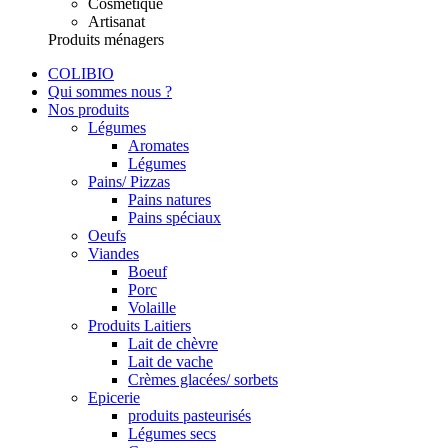
Cosmétique
Artisanat
Produits ménagers
COLIBIO
Qui sommes nous ?
Nos produits
Légumes
Aromates
Légumes
Pains/ Pizzas
Pains natures
Pains spéciaux
Oeufs
Viandes
Boeuf
Porc
Volaille
Produits Laitiers
Lait de chèvre
Lait de vache
Crèmes glacées/ sorbets
Epicerie
produits pasteurisés
Légumes secs