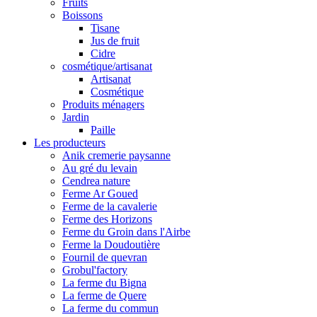
Fruits
Boissons
Tisane
Jus de fruit
Cidre
cosmétique/artisanat
Artisanat
Cosmétique
Produits ménagers
Jardin
Paille
Les producteurs
Anik cremerie paysanne
Au gré du levain
Cendrea nature
Ferme Ar Goued
Ferme de la cavalerie
Ferme des Horizons
Ferme du Groin dans l'Airbe
Ferme la Doudoutière
Fournil de quevran
Grobul'factory
La ferme du Bigna
La ferme de Quere
La ferme du commun