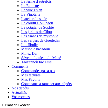
La ferme d'autrefois
La Rainette
La ville Eslan
La Vinoterie
L'atelier du saule
Le courtil Goulipaou
Le potager de Sophie
Les jardins de Cilou
Les tisanes de mysmolie
Les vergers de Guerledan
Libellbulle
Maison d'hacadour
Minez Du
Sève du bouleau du Mené
Taozennoù bro Fisel
Comment?
Commandes pas à pas
Mes factures
Mes Favoris
Contenants à ramener aux dépôts
Nos dépôts
Actualités
Vos recettes
>
Plant de Godetia