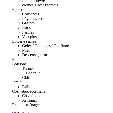
Lait de chèvre
crèmes glacées/sorbets
Epicerie
Conserves
Légumes secs
Graines
Pâtes
Farines
Voir plus...
Epicerie sucrée
Gelée / Compotes / Confitures
Miel
Desserts gourmands
Fruits
Boissons
Tisane
Jus de fruit
Cidre
Jardin
Paille
Cosmétique/Artisanat
Cosmétique
Artisanat
Produits ménagers