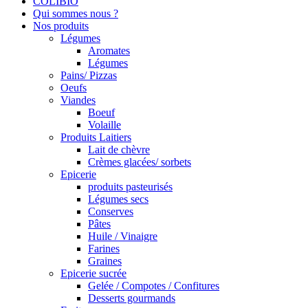
COLIBIO
Qui sommes nous ?
Nos produits
Légumes
Aromates
Légumes
Pains/ Pizzas
Oeufs
Viandes
Boeuf
Volaille
Produits Laitiers
Lait de chèvre
Crèmes glacées/ sorbets
Epicerie
produits pasteurisés
Légumes secs
Conserves
Pâtes
Huile / Vinaigre
Farines
Graines
Epicerie sucrée
Gelée / Compotes / Confitures
Desserts gourmands