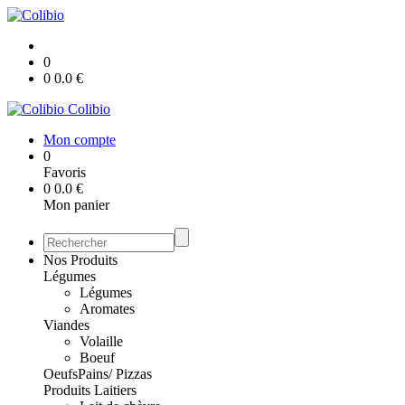
0
0
0.0
€
Colibio
Mon compte
0
Favoris
0
0.0
€
Mon panier
Nos Produits
Légumes
Légumes
Aromates
Viandes
Volaille
Boeuf
Oeufs
Pains/ Pizzas
Produits Laitiers