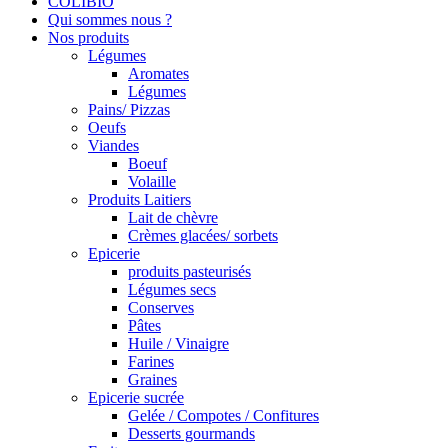
COLIBIO
Qui sommes nous ?
Nos produits
Légumes
Aromates
Légumes
Pains/ Pizzas
Oeufs
Viandes
Boeuf
Volaille
Produits Laitiers
Lait de chèvre
Crèmes glacées/ sorbets
Epicerie
produits pasteurisés
Légumes secs
Conserves
Pâtes
Huile / Vinaigre
Farines
Graines
Epicerie sucrée
Gelée / Compotes / Confitures
Desserts gourmands