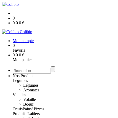
0
0
0.0
€
Colibio
Mon compte
0
Favoris
0
0.0
€
Mon panier
Nos Produits
Légumes
Légumes
Aromates
Viandes
Volaille
Boeuf
Oeufs
Pains/ Pizzas
Produits Laitiers