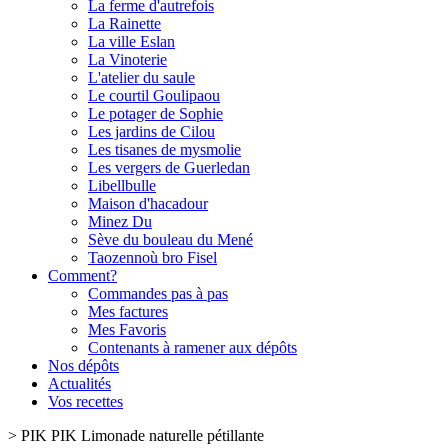
La ferme d'autrefois
La Rainette
La ville Eslan
La Vinoterie
L'atelier du saule
Le courtil Goulipaou
Le potager de Sophie
Les jardins de Cilou
Les tisanes de mysmolie
Les vergers de Guerledan
Libellbulle
Maison d'hacadour
Minez Du
Sève du bouleau du Mené
Taozennoù bro Fisel
Comment?
Commandes pas à pas
Mes factures
Mes Favoris
Contenants à ramener aux dépôts
Nos dépôts
Actualités
Vos recettes
>
PIK PIK Limonade naturelle pétillante