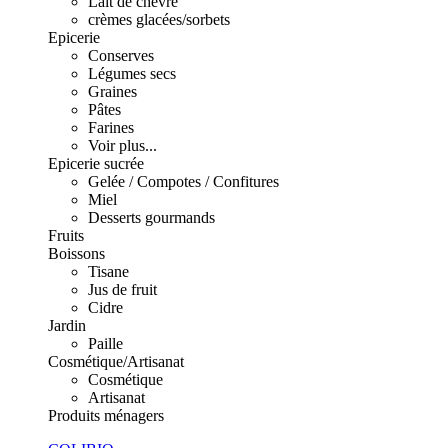
Lait de chèvre
crèmes glacées/sorbets
Epicerie
Conserves
Légumes secs
Graines
Pâtes
Farines
Voir plus...
Epicerie sucrée
Gelée / Compotes / Confitures
Miel
Desserts gourmands
Fruits
Boissons
Tisane
Jus de fruit
Cidre
Jardin
Paille
Cosmétique/Artisanat
Cosmétique
Artisanat
Produits ménagers