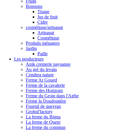
Fruits
Boissons
Tisane
Jus de fruit
Cidre
cosmétique/artisanat
Artisanat
Cosmétique
Produits ménagers
Jardin
Paille
Les producteurs
Anik cremerie paysanne
Au gré du levain
Cendrea nature
Ferme Ar Goued
Ferme de la cavalerie
Ferme des Horizons
Ferme du Groin dans l'Airbe
Ferme la Doudoutière
Fournil de quevran
Grobul'factory
La ferme du Bigna
La ferme de Quere
La ferme du commun