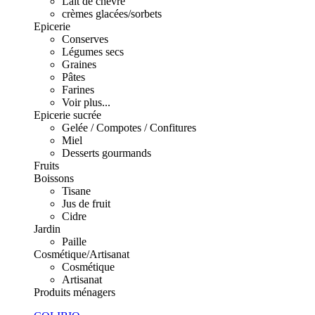
Lait de chèvre
crèmes glacées/sorbets
Epicerie
Conserves
Légumes secs
Graines
Pâtes
Farines
Voir plus...
Epicerie sucrée
Gelée / Compotes / Confitures
Miel
Desserts gourmands
Fruits
Boissons
Tisane
Jus de fruit
Cidre
Jardin
Paille
Cosmétique/Artisanat
Cosmétique
Artisanat
Produits ménagers