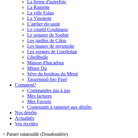
La ferme d'autrefois
La Rainette
La ville Eslan
La Vinoterie
L'atelier du saule
Le courtil Goulipaou
Le potager de Sophie
Les jardins de Cilou
Les tisanes de mysmolie
Les vergers de Guerledan
Libellbulle
Maison d'hacadour
Minez Du
Sève du bouleau du Mené
Taozennoù bro Fisel
Comment?
Commandes pas à pas
Mes factures
Mes Favoris
Contenants à ramener aux dépôts
Nos dépôts
Actualités
Vos recettes
>
Panier ratatouille (Doudoutière)