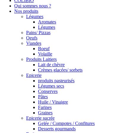
COLIBIO
Qui sommes nous ?
Nos produits
Légumes
Aromates
Légumes
Pains/ Pizzas
Oeufs
Viandes
Boeuf
Volaille
Produits Laitiers
Lait de chèvre
Crèmes glacées/ sorbets
Epicerie
produits pasteurisés
Légumes secs
Conserves
Pâtes
Huile / Vinaigre
Farines
Graines
Epicerie sucrée
Gelée / Compotes / Confitures
Desserts gourmands