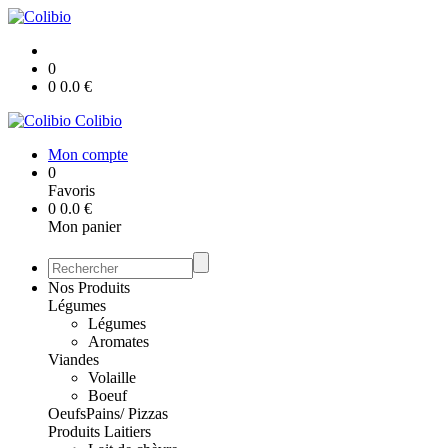
0
0
0.0
€
Colibio
Mon compte
0
Favoris
0
0.0
€
Mon panier
Nos Produits
Légumes
Légumes
Aromates
Viandes
Volaille
Boeuf
Oeufs
Pains/ Pizzas
Produits Laitiers