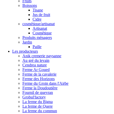
Fruits
Boissons
Tisane
Jus de fruit
Cidre
cosmétique/artisanat
Artisanat
Cosmétique
Produits ménagers
Jardin
Paille
Les producteurs
Anik cremerie paysanne
Au gré du levain
Cendrea nature
Ferme Ar Goued
Ferme de la cavalerie
Ferme des Horizons
Ferme du Groin dans l'Airbe
Ferme la Doudoutière
Fournil de quevran
Grobul'factory
La ferme du Bigna
La ferme de Quere
La ferme du commun