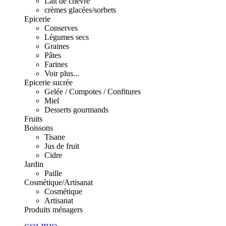
Lait de chèvre
crèmes glacées/sorbets
Epicerie
Conserves
Légumes secs
Graines
Pâtes
Farines
Voir plus...
Epicerie sucrée
Gelée / Compotes / Confitures
Miel
Desserts gourmands
Fruits
Boissons
Tisane
Jus de fruit
Cidre
Jardin
Paille
Cosmétique/Artisanat
Cosmétique
Artisanat
Produits ménagers