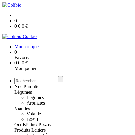
0
0
0.0
€
Colibio
Mon compte
0
Favoris
0
0.0
€
Mon panier
Nos Produits
Légumes
Légumes
Aromates
Viandes
Volaille
Boeuf
Oeufs
Pains/ Pizzas
Produits Laitiers