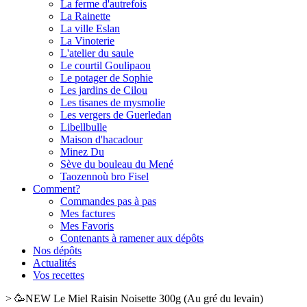
La ferme d'autrefois
La Rainette
La ville Eslan
La Vinoterie
L'atelier du saule
Le courtil Goulipaou
Le potager de Sophie
Les jardins de Cilou
Les tisanes de mysmolie
Les vergers de Guerledan
Libellbulle
Maison d'hacadour
Minez Du
Sève du bouleau du Mené
Taozennoù bro Fisel
Comment?
Commandes pas à pas
Mes factures
Mes Favoris
Contenants à ramener aux dépôts
Nos dépôts
Actualités
Vos recettes
>
🥳NEW Le Miel Raisin Noisette 300g (Au gré du levain)