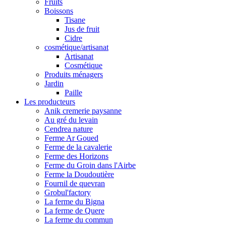
Fruits
Boissons
Tisane
Jus de fruit
Cidre
cosmétique/artisanat
Artisanat
Cosmétique
Produits ménagers
Jardin
Paille
Les producteurs
Anik cremerie paysanne
Au gré du levain
Cendrea nature
Ferme Ar Goued
Ferme de la cavalerie
Ferme des Horizons
Ferme du Groin dans l'Airbe
Ferme la Doudoutière
Fournil de quevran
Grobul'factory
La ferme du Bigna
La ferme de Quere
La ferme du commun