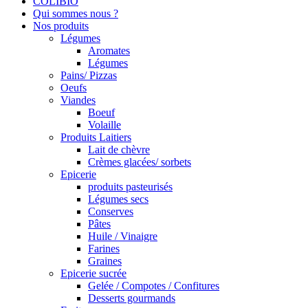
COLIBIO
Qui sommes nous ?
Nos produits
Légumes
Aromates
Légumes
Pains/ Pizzas
Oeufs
Viandes
Boeuf
Volaille
Produits Laitiers
Lait de chèvre
Crèmes glacées/ sorbets
Epicerie
produits pasteurisés
Légumes secs
Conserves
Pâtes
Huile / Vinaigre
Farines
Graines
Epicerie sucrée
Gelée / Compotes / Confitures
Desserts gourmands