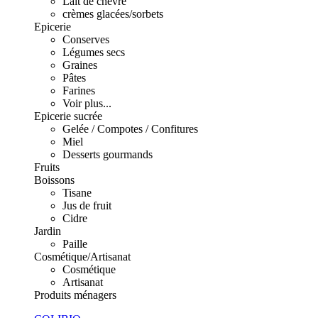
Lait de chèvre
crèmes glacées/sorbets
Epicerie
Conserves
Légumes secs
Graines
Pâtes
Farines
Voir plus...
Epicerie sucrée
Gelée / Compotes / Confitures
Miel
Desserts gourmands
Fruits
Boissons
Tisane
Jus de fruit
Cidre
Jardin
Paille
Cosmétique/Artisanat
Cosmétique
Artisanat
Produits ménagers