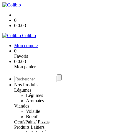
0
0
0.0
€
Colibio
Mon compte
0
Favoris
0
0.0
€
Mon panier
Nos Produits
Légumes
Légumes
Aromates
Viandes
Volaille
Boeuf
Oeufs
Pains/ Pizzas
Produits Laitiers