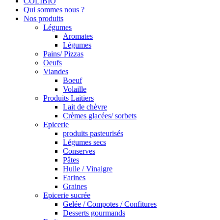
COLIBIO
Qui sommes nous ?
Nos produits
Légumes
Aromates
Légumes
Pains/ Pizzas
Oeufs
Viandes
Boeuf
Volaille
Produits Laitiers
Lait de chèvre
Crèmes glacées/ sorbets
Epicerie
produits pasteurisés
Légumes secs
Conserves
Pâtes
Huile / Vinaigre
Farines
Graines
Epicerie sucrée
Gelée / Compotes / Confitures
Desserts gourmands