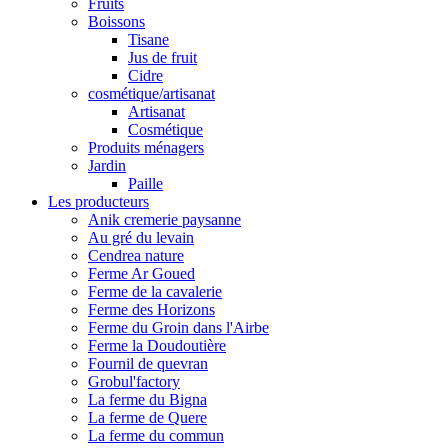
Fruits
Boissons
Tisane
Jus de fruit
Cidre
cosmétique/artisanat
Artisanat
Cosmétique
Produits ménagers
Jardin
Paille
Les producteurs
Anik cremerie paysanne
Au gré du levain
Cendrea nature
Ferme Ar Goued
Ferme de la cavalerie
Ferme des Horizons
Ferme du Groin dans l'Airbe
Ferme la Doudoutière
Fournil de quevran
Grobul'factory
La ferme du Bigna
La ferme de Quere
La ferme du commun