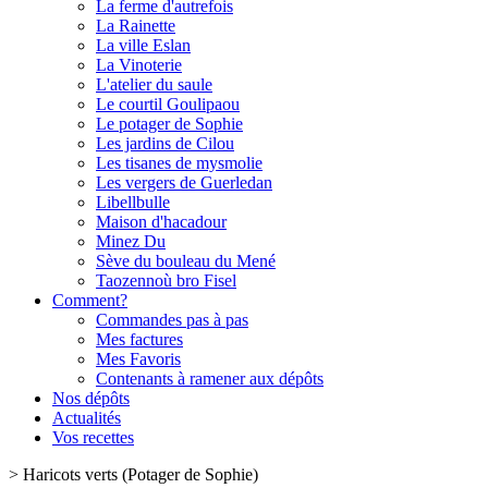
La ferme d'autrefois
La Rainette
La ville Eslan
La Vinoterie
L'atelier du saule
Le courtil Goulipaou
Le potager de Sophie
Les jardins de Cilou
Les tisanes de mysmolie
Les vergers de Guerledan
Libellbulle
Maison d'hacadour
Minez Du
Sève du bouleau du Mené
Taozennoù bro Fisel
Comment?
Commandes pas à pas
Mes factures
Mes Favoris
Contenants à ramener aux dépôts
Nos dépôts
Actualités
Vos recettes
>
Haricots verts (Potager de Sophie)