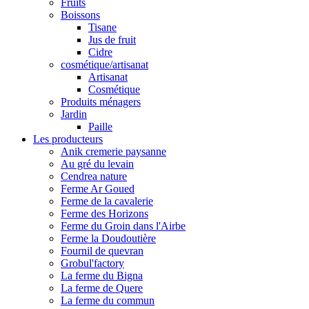
Fruits
Boissons
Tisane
Jus de fruit
Cidre
cosmétique/artisanat
Artisanat
Cosmétique
Produits ménagers
Jardin
Paille
Les producteurs
Anik cremerie paysanne
Au gré du levain
Cendrea nature
Ferme Ar Goued
Ferme de la cavalerie
Ferme des Horizons
Ferme du Groin dans l'Airbe
Ferme la Doudoutière
Fournil de quevran
Grobul'factory
La ferme du Bigna
La ferme de Quere
La ferme du commun