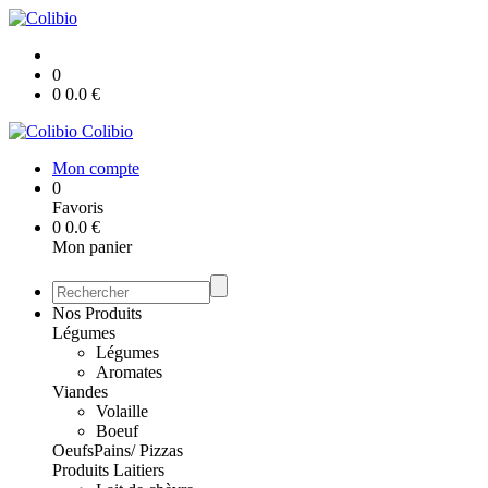
0
0
0.0
€
Colibio
Mon compte
0
Favoris
0
0.0
€
Mon panier
Nos Produits
Légumes
Légumes
Aromates
Viandes
Volaille
Boeuf
Oeufs
Pains/ Pizzas
Produits Laitiers