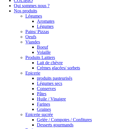
COLIBIO
Qui sommes nous ?
Nos produits
Légumes
Aromates
Légumes
Pains/ Pizzas
Oeufs
Viandes
Boeuf
Volaille
Produits Laitiers
Lait de chèvre
Crèmes glacées/ sorbets
Epicerie
produits pasteurisés
Légumes secs
Conserves
Pâtes
Huile / Vinaigre
Farines
Graines
Epicerie sucrée
Gelée / Compotes / Confitures
Desserts gourmands