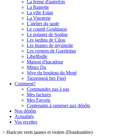
La ferme d'autrefois
La Rainette
La ville Eslan
La Vinoterie
L'atelier du saule
Le courtil Goulipaou
Le potager de Sophie
Les jardins de Cilou
Les tisanes de mysmolie
Les vergers de Guerledan
Libellbulle
Maison d'hacadour
Minez Du
Sève du bouleau du Mené
Taozennoù bro Fisel
Comment?
Commandes pas à pas
Mes factures
Mes Favoris
Contenants à ramener aux dépôts
Nos dépôts
Actualités
Vos recettes
>
Haricots verts jaunes et violets (Doudoutière)