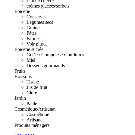
Lait de chèvre
crèmes glacées/sorbets
Epicerie
Conserves
Légumes secs
Graines
Pâtes
Farines
Voir plus...
Epicerie sucrée
Gelée / Compotes / Confitures
Miel
Desserts gourmands
Fruits
Boissons
Tisane
Jus de fruit
Cidre
Jardin
Paille
Cosmétique/Artisanat
Cosmétique
Artisanat
Produits ménagers