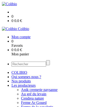
0
0
0.0
€
Colibio
Mon compte
0
Favoris
0
0.0
€
Mon panier
COLIBIO
Qui sommes nous ?
Nos produits
Les producteurs
Anik cremerie paysanne
Au gré du levain
Cendrea nature
Ferme Ar Goued
Ferme de la cavalerie