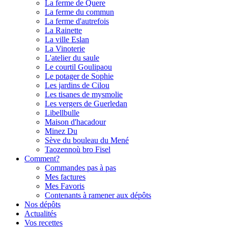
La ferme de Quere
La ferme du commun
La ferme d'autrefois
La Rainette
La ville Eslan
La Vinoterie
L'atelier du saule
Le courtil Goulipaou
Le potager de Sophie
Les jardins de Cilou
Les tisanes de mysmolie
Les vergers de Guerledan
Libellbulle
Maison d'hacadour
Minez Du
Sève du bouleau du Mené
Taozennoù bro Fisel
Comment?
Commandes pas à pas
Mes factures
Mes Favoris
Contenants à ramener aux dépôts
Nos dépôts
Actualités
Vos recettes