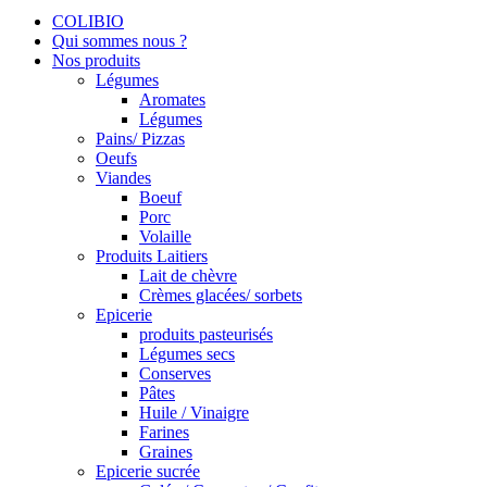
COLIBIO
Qui sommes nous ?
Nos produits
Légumes
Aromates
Légumes
Pains/ Pizzas
Oeufs
Viandes
Boeuf
Porc
Volaille
Produits Laitiers
Lait de chèvre
Crèmes glacées/ sorbets
Epicerie
produits pasteurisés
Légumes secs
Conserves
Pâtes
Huile / Vinaigre
Farines
Graines
Epicerie sucrée