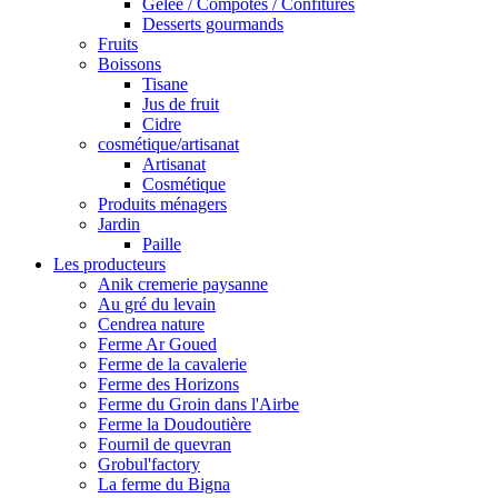
Gelée / Compotes / Confitures
Desserts gourmands
Fruits
Boissons
Tisane
Jus de fruit
Cidre
cosmétique/artisanat
Artisanat
Cosmétique
Produits ménagers
Jardin
Paille
Les producteurs
Anik cremerie paysanne
Au gré du levain
Cendrea nature
Ferme Ar Goued
Ferme de la cavalerie
Ferme des Horizons
Ferme du Groin dans l'Airbe
Ferme la Doudoutière
Fournil de quevran
Grobul'factory
La ferme du Bigna