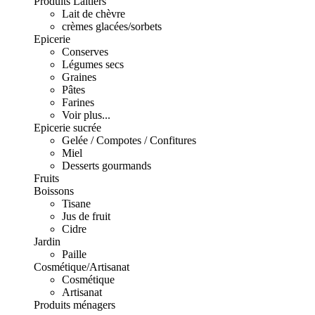
Produits Laitiers
Lait de chèvre
crèmes glacées/sorbets
Epicerie
Conserves
Légumes secs
Graines
Pâtes
Farines
Voir plus...
Epicerie sucrée
Gelée / Compotes / Confitures
Miel
Desserts gourmands
Fruits
Boissons
Tisane
Jus de fruit
Cidre
Jardin
Paille
Cosmétique/Artisanat
Cosmétique
Artisanat
Produits ménagers