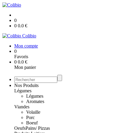
0
0
0.0
€
Colibio
Mon compte
0
Favoris
0
0.0
€
Mon panier
Nos Produits
Légumes
Légumes
Aromates
Viandes
Volaille
Porc
Boeuf
Oeufs
Pains/ Pizzas