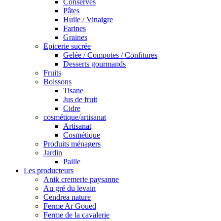
Conserves
Pâtes
Huile / Vinaigre
Farines
Graines
Epicerie sucrée
Gelée / Compotes / Confitures
Desserts gourmands
Fruits
Boissons
Tisane
Jus de fruit
Cidre
cosmétique/artisanat
Artisanat
Cosmétique
Produits ménagers
Jardin
Paille
Les producteurs
Anik cremerie paysanne
Au gré du levain
Cendrea nature
Ferme Ar Goued
Ferme de la cavalerie