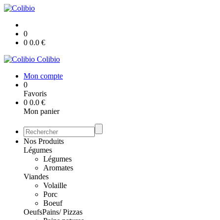
0
0
0.0
€
Colibio
Mon compte
0
Favoris
0
0.0
€
Mon panier
Nos Produits
Légumes
Légumes
Aromates
Viandes
Volaille
Porc
Boeuf
Oeufs
Pains/ Pizzas