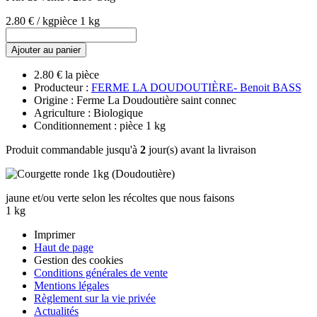
2.80 € / kg
pièce 1 kg
Ajouter au panier
2.80 € la pièce
Producteur :
FERME LA DOUDOUTIÈRE- Benoit BASS
Origine : Ferme La Doudoutière saint connec
Agriculture : Biologique
Conditionnement : pièce 1 kg
Produit commandable jusqu'à
2
jour(s) avant la livraison
jaune et/ou verte selon les récoltes que nous faisons
1 kg
Imprimer
Haut de page
Gestion des cookies
Conditions générales de vente
Mentions légales
Règlement sur la vie privée
Actualités