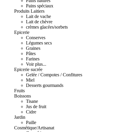
Pains natures
Pains spéciaux
Produits Laitiers
Lait de vache
Lait de chèvre
crèmes glacées/sorbets
Epicerie
Conserves
Légumes secs
Graines
Pâtes
Farines
Voir plus...
Epicerie sucrée
Gelée / Compotes / Confitures
Miel
Desserts gourmands
Fruits
Boissons
Tisane
Jus de fruit
Cidre
Jardin
Paille
Cosmétique/Artisanat