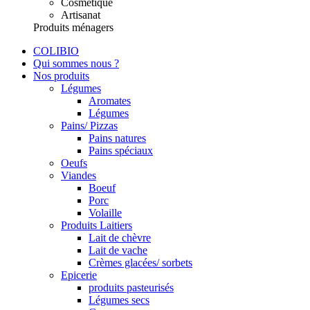
Cosmétique
Artisanat
Produits ménagers
COLIBIO
Qui sommes nous ?
Nos produits
Légumes
Aromates
Légumes
Pains/ Pizzas
Pains natures
Pains spéciaux
Oeufs
Viandes
Boeuf
Porc
Volaille
Produits Laitiers
Lait de chèvre
Lait de vache
Crèmes glacées/ sorbets
Epicerie
produits pasteurisés
Légumes secs