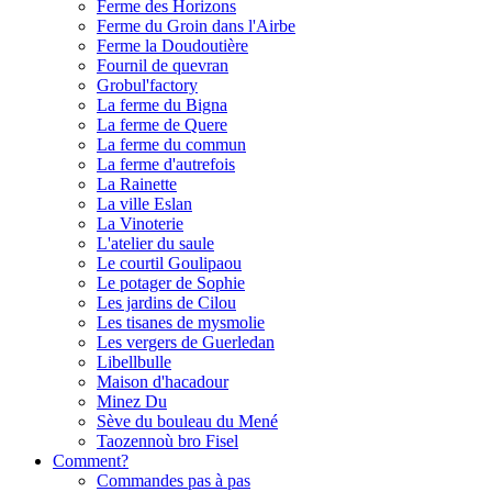
Ferme des Horizons
Ferme du Groin dans l'Airbe
Ferme la Doudoutière
Fournil de quevran
Grobul'factory
La ferme du Bigna
La ferme de Quere
La ferme du commun
La ferme d'autrefois
La Rainette
La ville Eslan
La Vinoterie
L'atelier du saule
Le courtil Goulipaou
Le potager de Sophie
Les jardins de Cilou
Les tisanes de mysmolie
Les vergers de Guerledan
Libellbulle
Maison d'hacadour
Minez Du
Sève du bouleau du Mené
Taozennoù bro Fisel
Comment?
Commandes pas à pas