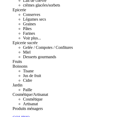
Lait de chèvre
crèmes glacées/sorbets
Epicerie
Conserves
Légumes secs
Graines
Pâtes
Farines
Voir plus...
Epicerie sucrée
Gelée / Compotes / Confitures
Miel
Desserts gourmands
Fruits
Boissons
Tisane
Jus de fruit
Cidre
Jardin
Paille
Cosmétique/Artisanat
Cosmétique
Artisanat
Produits ménagers