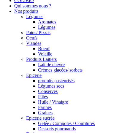
COLIBIO
Qui sommes nous ?
Nos produits
Légumes
Aromates
Légumes
Pains/ Pizzas
Oeufs
Viandes
Boeuf
Volaille
Produits Laitiers
Lait de chèvre
Crèmes glacées/ sorbets
Epicerie
produits pasteurisés
Légumes secs
Conserves
Pâtes
Huile / Vinaigre
Farines
Graines
Epicerie sucrée
Gelée / Compotes / Confitures
Desserts gourmands