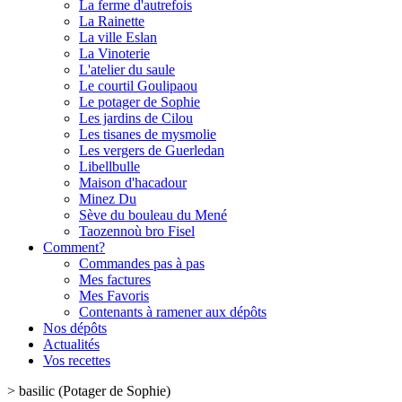
La ferme d'autrefois
La Rainette
La ville Eslan
La Vinoterie
L'atelier du saule
Le courtil Goulipaou
Le potager de Sophie
Les jardins de Cilou
Les tisanes de mysmolie
Les vergers de Guerledan
Libellbulle
Maison d'hacadour
Minez Du
Sève du bouleau du Mené
Taozennoù bro Fisel
Comment?
Commandes pas à pas
Mes factures
Mes Favoris
Contenants à ramener aux dépôts
Nos dépôts
Actualités
Vos recettes
>
basilic (Potager de Sophie)