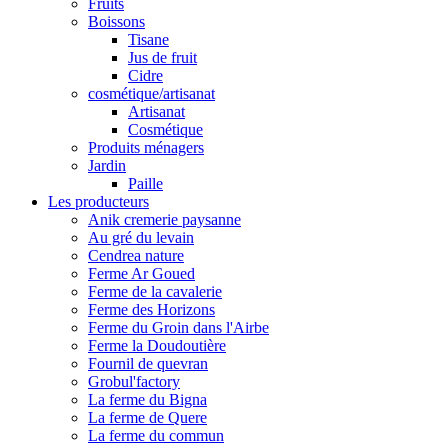
Fruits
Boissons
Tisane
Jus de fruit
Cidre
cosmétique/artisanat
Artisanat
Cosmétique
Produits ménagers
Jardin
Paille
Les producteurs
Anik cremerie paysanne
Au gré du levain
Cendrea nature
Ferme Ar Goued
Ferme de la cavalerie
Ferme des Horizons
Ferme du Groin dans l'Airbe
Ferme la Doudoutière
Fournil de quevran
Grobul'factory
La ferme du Bigna
La ferme de Quere
La ferme du commun