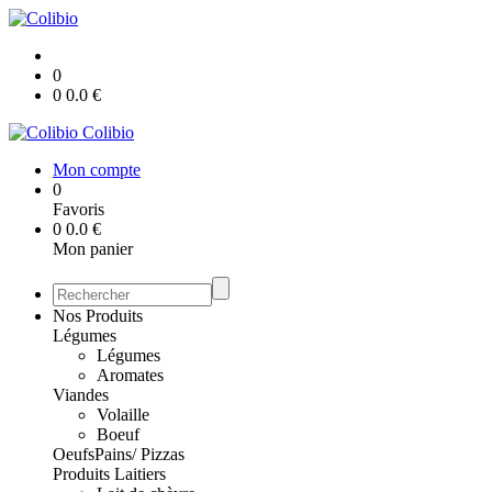
0
0
0.0
€
Colibio
Mon compte
0
Favoris
0
0.0
€
Mon panier
Nos Produits
Légumes
Légumes
Aromates
Viandes
Volaille
Boeuf
Oeufs
Pains/ Pizzas
Produits Laitiers