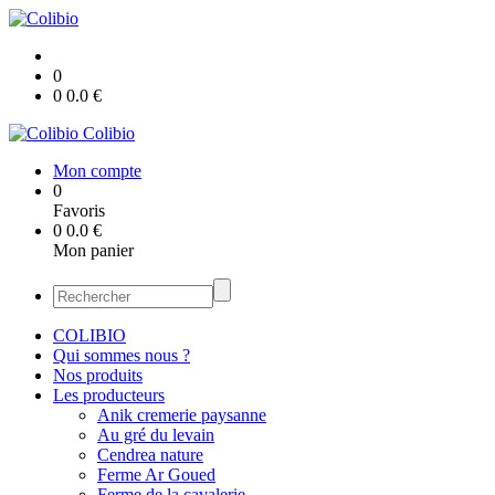
0
0
0.0
€
Colibio
Mon compte
0
Favoris
0
0.0
€
Mon panier
COLIBIO
Qui sommes nous ?
Nos produits
Les producteurs
Anik cremerie paysanne
Au gré du levain
Cendrea nature
Ferme Ar Goued
Ferme de la cavalerie