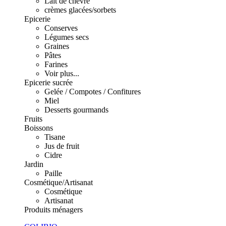
Lait de chèvre
crèmes glacées/sorbets
Epicerie
Conserves
Légumes secs
Graines
Pâtes
Farines
Voir plus...
Epicerie sucrée
Gelée / Compotes / Confitures
Miel
Desserts gourmands
Fruits
Boissons
Tisane
Jus de fruit
Cidre
Jardin
Paille
Cosmétique/Artisanat
Cosmétique
Artisanat
Produits ménagers