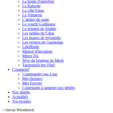
La ferme d'autrefois
La Rainette
La ville Eslan
La Vinoterie
L'atelier du saule
Le courtil Goulipaou
Le potager de Sophie
Les jardins de Cilou
Les tisanes de mysmolie
Les vergers de Guerledan
Libellbulle
Maison d'hacadour
Minez Du
Sève du bouleau du Mené
Taozennoù bro Fisel
Comment?
Commandes pas à pas
Mes factures
Mes Favoris
Contenants à ramener aux dépôts
Nos dépôts
Actualités
Vos recettes
>
Savon Woodstock