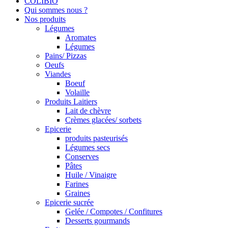
COLIBIO
Qui sommes nous ?
Nos produits
Légumes
Aromates
Légumes
Pains/ Pizzas
Oeufs
Viandes
Boeuf
Volaille
Produits Laitiers
Lait de chèvre
Crèmes glacées/ sorbets
Epicerie
produits pasteurisés
Légumes secs
Conserves
Pâtes
Huile / Vinaigre
Farines
Graines
Epicerie sucrée
Gelée / Compotes / Confitures
Desserts gourmands