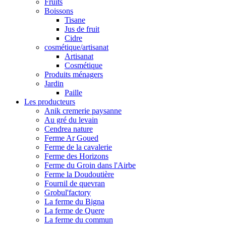
Fruits
Boissons
Tisane
Jus de fruit
Cidre
cosmétique/artisanat
Artisanat
Cosmétique
Produits ménagers
Jardin
Paille
Les producteurs
Anik cremerie paysanne
Au gré du levain
Cendrea nature
Ferme Ar Goued
Ferme de la cavalerie
Ferme des Horizons
Ferme du Groin dans l'Airbe
Ferme la Doudoutière
Fournil de quevran
Grobul'factory
La ferme du Bigna
La ferme de Quere
La ferme du commun