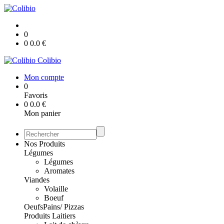
0
0
0.0
€
Colibio
Mon compte
0
Favoris
0
0.0
€
Mon panier
Nos Produits
Légumes
Légumes
Aromates
Viandes
Volaille
Boeuf
Oeufs
Pains/ Pizzas
Produits Laitiers