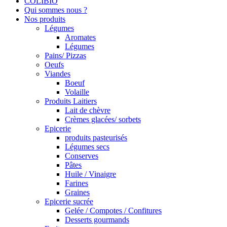
COLIBIO
Qui sommes nous ?
Nos produits
Légumes
Aromates
Légumes
Pains/ Pizzas
Oeufs
Viandes
Boeuf
Volaille
Produits Laitiers
Lait de chèvre
Crèmes glacées/ sorbets
Epicerie
produits pasteurisés
Légumes secs
Conserves
Pâtes
Huile / Vinaigre
Farines
Graines
Epicerie sucrée
Gelée / Compotes / Confitures
Desserts gourmands