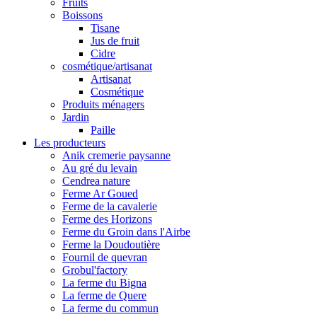
Fruits
Boissons
Tisane
Jus de fruit
Cidre
cosmétique/artisanat
Artisanat
Cosmétique
Produits ménagers
Jardin
Paille
Les producteurs
Anik cremerie paysanne
Au gré du levain
Cendrea nature
Ferme Ar Goued
Ferme de la cavalerie
Ferme des Horizons
Ferme du Groin dans l'Airbe
Ferme la Doudoutière
Fournil de quevran
Grobul'factory
La ferme du Bigna
La ferme de Quere
La ferme du commun