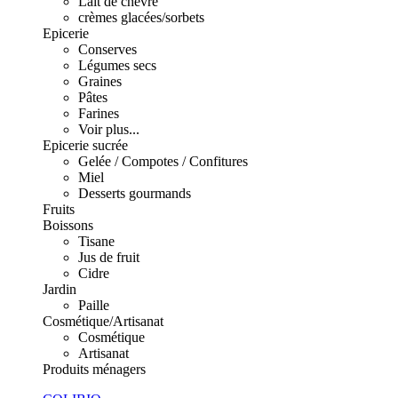
Lait de chèvre
crèmes glacées/sorbets
Epicerie
Conserves
Légumes secs
Graines
Pâtes
Farines
Voir plus...
Epicerie sucrée
Gelée / Compotes / Confitures
Miel
Desserts gourmands
Fruits
Boissons
Tisane
Jus de fruit
Cidre
Jardin
Paille
Cosmétique/Artisanat
Cosmétique
Artisanat
Produits ménagers