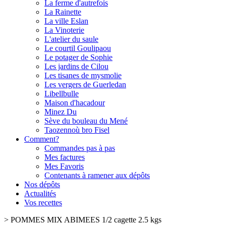
La ferme d'autrefois
La Rainette
La ville Eslan
La Vinoterie
L'atelier du saule
Le courtil Goulipaou
Le potager de Sophie
Les jardins de Cilou
Les tisanes de mysmolie
Les vergers de Guerledan
Libellbulle
Maison d'hacadour
Minez Du
Sève du bouleau du Mené
Taozennoù bro Fisel
Comment?
Commandes pas à pas
Mes factures
Mes Favoris
Contenants à ramener aux dépôts
Nos dépôts
Actualités
Vos recettes
>
POMMES MIX ABIMEES 1/2 cagette 2.5 kgs