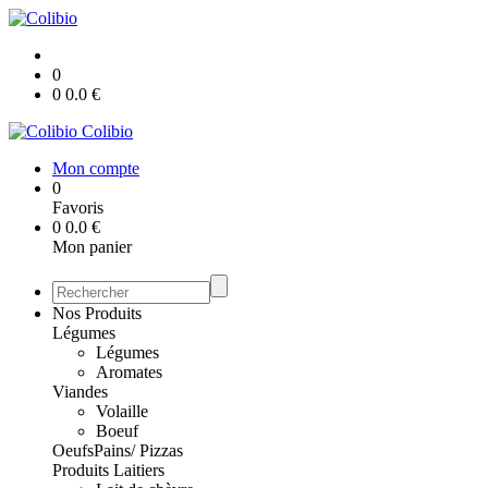
0
0
0.0
€
Colibio
Mon compte
0
Favoris
0
0.0
€
Mon panier
Nos Produits
Légumes
Légumes
Aromates
Viandes
Volaille
Boeuf
Oeufs
Pains/ Pizzas
Produits Laitiers