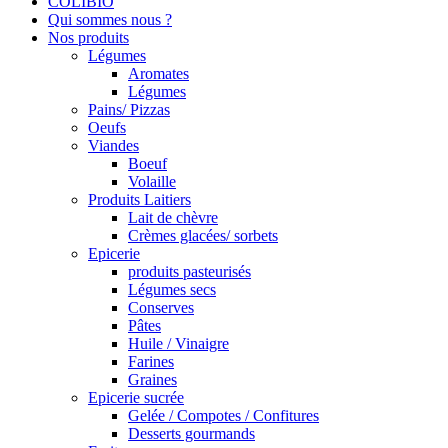
COLIBIO
Qui sommes nous ?
Nos produits
Légumes
Aromates
Légumes
Pains/ Pizzas
Oeufs
Viandes
Boeuf
Volaille
Produits Laitiers
Lait de chèvre
Crèmes glacées/ sorbets
Epicerie
produits pasteurisés
Légumes secs
Conserves
Pâtes
Huile / Vinaigre
Farines
Graines
Epicerie sucrée
Gelée / Compotes / Confitures
Desserts gourmands