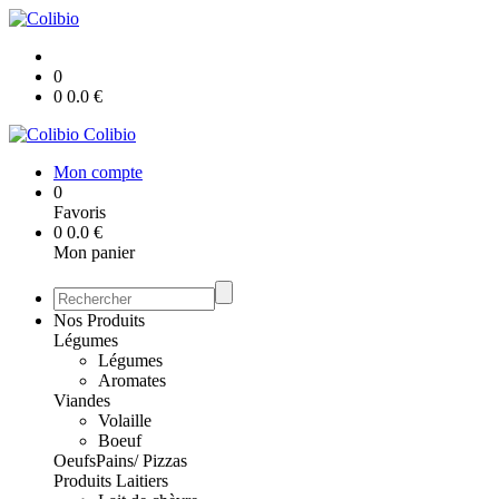
0
0
0.0
€
Colibio
Mon compte
0
Favoris
0
0.0
€
Mon panier
Nos Produits
Légumes
Légumes
Aromates
Viandes
Volaille
Boeuf
Oeufs
Pains/ Pizzas
Produits Laitiers