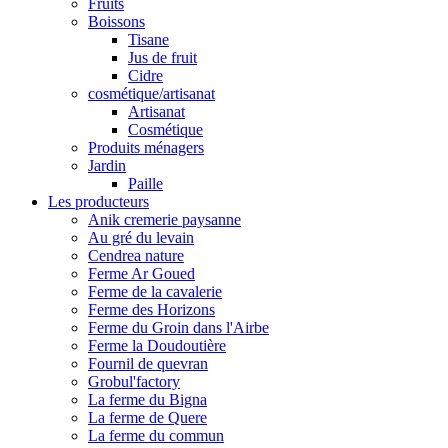
Fruits
Boissons
Tisane
Jus de fruit
Cidre
cosmétique/artisanat
Artisanat
Cosmétique
Produits ménagers
Jardin
Paille
Les producteurs
Anik cremerie paysanne
Au gré du levain
Cendrea nature
Ferme Ar Goued
Ferme de la cavalerie
Ferme des Horizons
Ferme du Groin dans l'Airbe
Ferme la Doudoutière
Fournil de quevran
Grobul'factory
La ferme du Bigna
La ferme de Quere
La ferme du commun