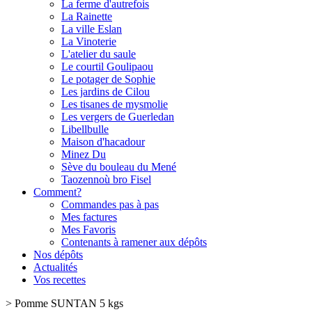
La ferme d'autrefois
La Rainette
La ville Eslan
La Vinoterie
L'atelier du saule
Le courtil Goulipaou
Le potager de Sophie
Les jardins de Cilou
Les tisanes de mysmolie
Les vergers de Guerledan
Libellbulle
Maison d'hacadour
Minez Du
Sève du bouleau du Mené
Taozennoù bro Fisel
Comment?
Commandes pas à pas
Mes factures
Mes Favoris
Contenants à ramener aux dépôts
Nos dépôts
Actualités
Vos recettes
>
Pomme SUNTAN 5 kgs