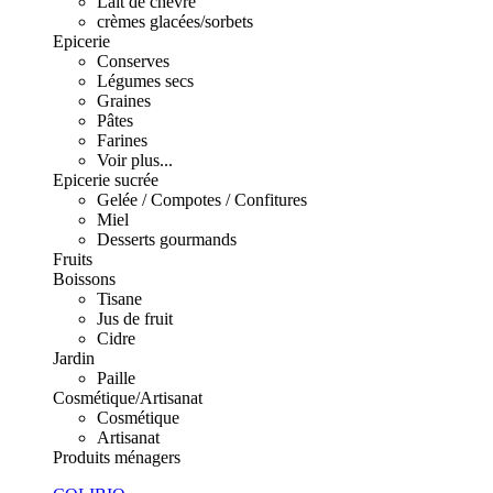
Lait de chèvre
crèmes glacées/sorbets
Epicerie
Conserves
Légumes secs
Graines
Pâtes
Farines
Voir plus...
Epicerie sucrée
Gelée / Compotes / Confitures
Miel
Desserts gourmands
Fruits
Boissons
Tisane
Jus de fruit
Cidre
Jardin
Paille
Cosmétique/Artisanat
Cosmétique
Artisanat
Produits ménagers