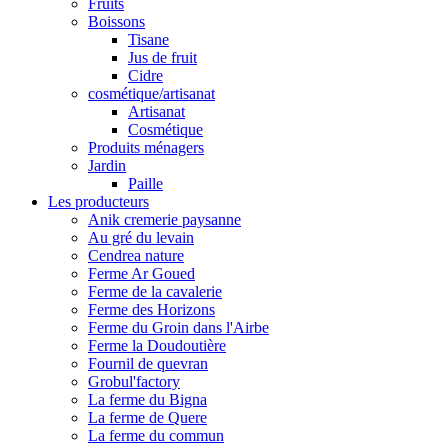
Fruits
Boissons
Tisane
Jus de fruit
Cidre
cosmétique/artisanat
Artisanat
Cosmétique
Produits ménagers
Jardin
Paille
Les producteurs
Anik cremerie paysanne
Au gré du levain
Cendrea nature
Ferme Ar Goued
Ferme de la cavalerie
Ferme des Horizons
Ferme du Groin dans l'Airbe
Ferme la Doudoutière
Fournil de quevran
Grobul'factory
La ferme du Bigna
La ferme de Quere
La ferme du commun