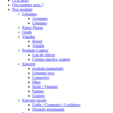
COLIBIO
Qui sommes nous ?
Nos produits
Légumes
Aromates
Légumes
Pains/ Pizzas
Oeufs
Viandes
Boeuf
Volaille
Produits Laitiers
Lait de chèvre
Crèmes glacées/ sorbets
Epicerie
produits pasteurisés
Légumes secs
Conserves
Pâtes
Huile / Vinaigre
Farines
Graines
Epicerie sucrée
Gelée / Compotes / Confitures
Desserts gourmands