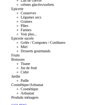
Lait de chèvre
crèmes glacées/sorbets
Epicerie
Conserves
Légumes secs
Graines
Pâtes
Farines
Voir plus...
Epicerie sucrée
Gelée / Compotes / Confitures
Miel
Desserts gourmands
Fruits
Boissons
Tisane
Jus de fruit
Cidre
Jardin
Paille
Cosmétique/Artisanat
Cosmétique
Artisanat
Produits ménagers