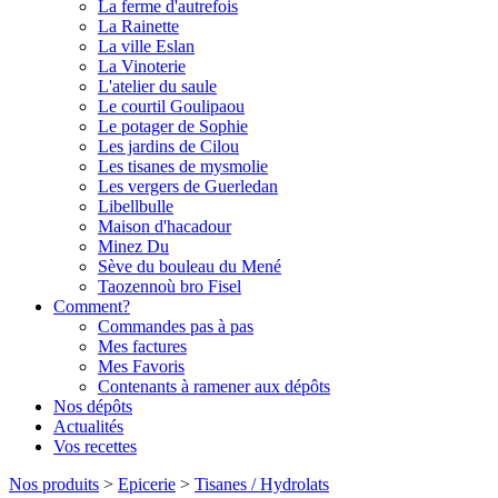
La ferme d'autrefois
La Rainette
La ville Eslan
La Vinoterie
L'atelier du saule
Le courtil Goulipaou
Le potager de Sophie
Les jardins de Cilou
Les tisanes de mysmolie
Les vergers de Guerledan
Libellbulle
Maison d'hacadour
Minez Du
Sève du bouleau du Mené
Taozennoù bro Fisel
Comment?
Commandes pas à pas
Mes factures
Mes Favoris
Contenants à ramener aux dépôts
Nos dépôts
Actualités
Vos recettes
Nos produits
>
Epicerie
>
Tisanes / Hydrolats