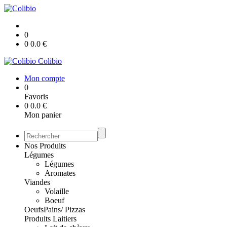
0
0
0.0
€
Colibio
Mon compte
0
Favoris
0
0.0
€
Mon panier
Nos Produits
Légumes
Légumes
Aromates
Viandes
Volaille
Boeuf
Oeufs
Pains/ Pizzas
Produits Laitiers