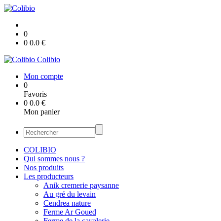
0
0
0.0
€
Colibio
Mon compte
0
Favoris
0
0.0
€
Mon panier
COLIBIO
Qui sommes nous ?
Nos produits
Les producteurs
Anik cremerie paysanne
Au gré du levain
Cendrea nature
Ferme Ar Goued
Ferme de la cavalerie