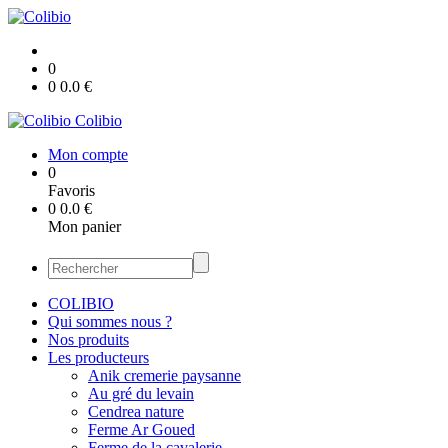
0
0
0.0
€
Colibio
Mon compte
0
Favoris
0
0.0
€
Mon panier
COLIBIO
Qui sommes nous ?
Nos produits
Les producteurs
Anik cremerie paysanne
Au gré du levain
Cendrea nature
Ferme Ar Goued
Ferme de la cavalerie