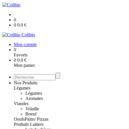
0
0
0.0
€
Colibio
Mon compte
0
Favoris
0
0.0
€
Mon panier
Nos Produits
Légumes
Légumes
Aromates
Viandes
Volaille
Boeuf
Oeufs
Pains/ Pizzas
Produits Laitiers