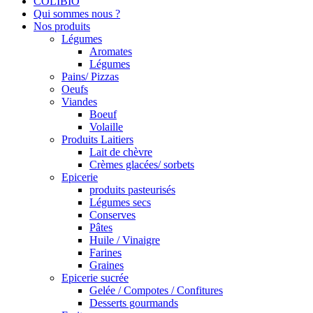
COLIBIO
Qui sommes nous ?
Nos produits
Légumes
Aromates
Légumes
Pains/ Pizzas
Oeufs
Viandes
Boeuf
Volaille
Produits Laitiers
Lait de chèvre
Crèmes glacées/ sorbets
Epicerie
produits pasteurisés
Légumes secs
Conserves
Pâtes
Huile / Vinaigre
Farines
Graines
Epicerie sucrée
Gelée / Compotes / Confitures
Desserts gourmands