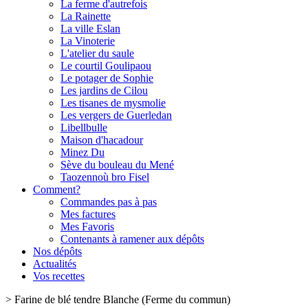
La ferme d'autrefois
La Rainette
La ville Eslan
La Vinoterie
L'atelier du saule
Le courtil Goulipaou
Le potager de Sophie
Les jardins de Cilou
Les tisanes de mysmolie
Les vergers de Guerledan
Libellbulle
Maison d'hacadour
Minez Du
Sève du bouleau du Mené
Taozennoù bro Fisel
Comment?
Commandes pas à pas
Mes factures
Mes Favoris
Contenants à ramener aux dépôts
Nos dépôts
Actualités
Vos recettes
>
Farine de blé tendre Blanche (Ferme du commun)