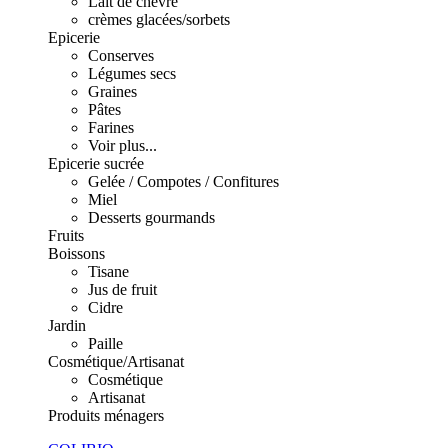
Lait de chèvre
crèmes glacées/sorbets
Epicerie
Conserves
Légumes secs
Graines
Pâtes
Farines
Voir plus...
Epicerie sucrée
Gelée / Compotes / Confitures
Miel
Desserts gourmands
Fruits
Boissons
Tisane
Jus de fruit
Cidre
Jardin
Paille
Cosmétique/Artisanat
Cosmétique
Artisanat
Produits ménagers