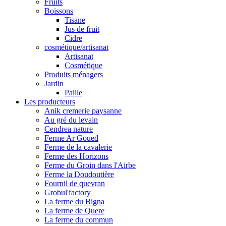
Fruits
Boissons
Tisane
Jus de fruit
Cidre
cosmétique/artisanat
Artisanat
Cosmétique
Produits ménagers
Jardin
Paille
Les producteurs
Anik cremerie paysanne
Au gré du levain
Cendrea nature
Ferme Ar Goued
Ferme de la cavalerie
Ferme des Horizons
Ferme du Groin dans l'Airbe
Ferme la Doudoutière
Fournil de quevran
Grobul'factory
La ferme du Bigna
La ferme de Quere
La ferme du commun