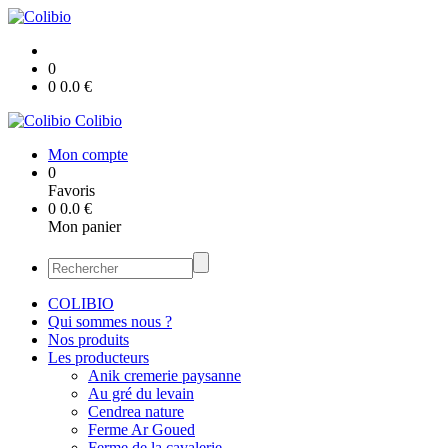
0
0
0.0
€
Colibio
Mon compte
0
Favoris
0
0.0
€
Mon panier
COLIBIO
Qui sommes nous ?
Nos produits
Les producteurs
Anik cremerie paysanne
Au gré du levain
Cendrea nature
Ferme Ar Goued
Ferme de la cavalerie