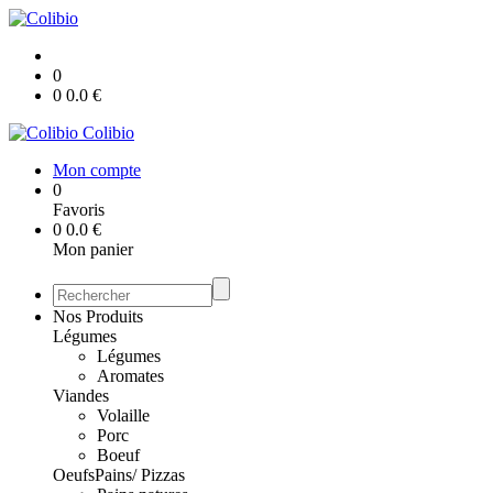
0
0
0.0
€
Colibio
Mon compte
0
Favoris
0
0.0
€
Mon panier
Nos Produits
Légumes
Légumes
Aromates
Viandes
Volaille
Porc
Boeuf
Oeufs
Pains/ Pizzas