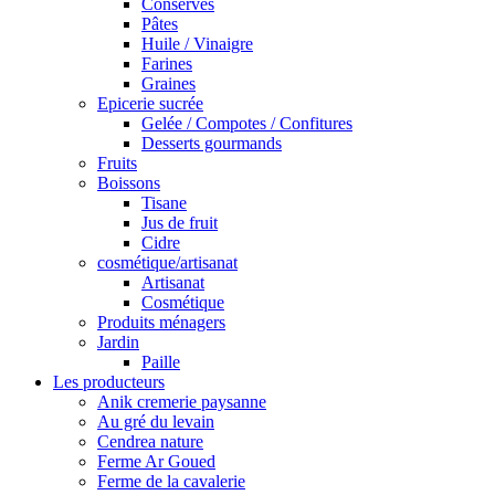
Conserves
Pâtes
Huile / Vinaigre
Farines
Graines
Epicerie sucrée
Gelée / Compotes / Confitures
Desserts gourmands
Fruits
Boissons
Tisane
Jus de fruit
Cidre
cosmétique/artisanat
Artisanat
Cosmétique
Produits ménagers
Jardin
Paille
Les producteurs
Anik cremerie paysanne
Au gré du levain
Cendrea nature
Ferme Ar Goued
Ferme de la cavalerie