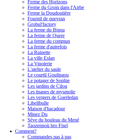
Ferme des Horizons
Ferme du Groin dans l'Airbe
Ferme la Doudoutière
Fournil de quevran
Grobul'factory
La ferme du Bigna
La ferme de Quere
La ferme du commun
La ferme d'autrefois
La Rainette
La ville Eslan
La Vinoterie
L'atelier du saule
Le courtil Goulipaou
Le potager de Sophie
Les jardins de Cilou
Les tisanes de mysmolie
Les vergers de Guerledan
Libellbulle
Maison d'hacadour
Minez Du
Sève du bouleau du Mené
Taozennoù bro Fisel
Comment?
Commandes pas à pas