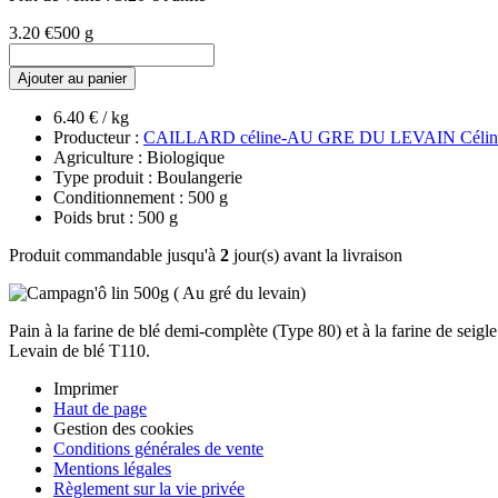
3.20 €
500 g
Ajouter au panier
6.40 € / kg
Producteur :
CAILLARD céline-AU GRE DU LEVAIN Célin
Agriculture : Biologique
Type produit : Boulangerie
Conditionnement : 500 g
Poids brut : 500 g
Produit commandable jusqu'à
2
jour(s) avant la livraison
Pain à la farine de blé demi-complète (Type 80) et à la farine de seigl
Levain de blé T110.
Imprimer
Haut de page
Gestion des cookies
Conditions générales de vente
Mentions légales
Règlement sur la vie privée