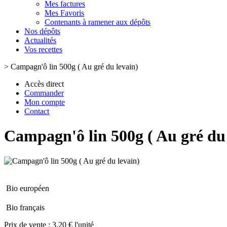
Mes factures
Mes Favoris
Contenants à ramener aux dépôts
Nos dépôts
Actualités
Vos recettes
>
Campagn'ô lin 500g ( Au gré du levain)
Accès direct
Commander
Mon compte
Contact
Campagn'ô lin 500g ( Au gré du 
Bio européen
Bio français
Prix de vente :
3.20 € l'unité