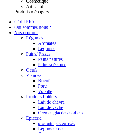
Cosmétique
Artisanat
Produits ménagers
COLIBIO
Qui sommes nous ?
Nos produits
Légumes
Aromates
Légumes
Pains/ Pizzas
Pains natures
Pains spéciaux
Oeufs
Viandes
Boeuf
Porc
Volaille
Produits Laitiers
Lait de chèvre
Lait de vache
Crèmes glacées/ sorbets
Epicerie
produits pasteurisés
Légumes secs