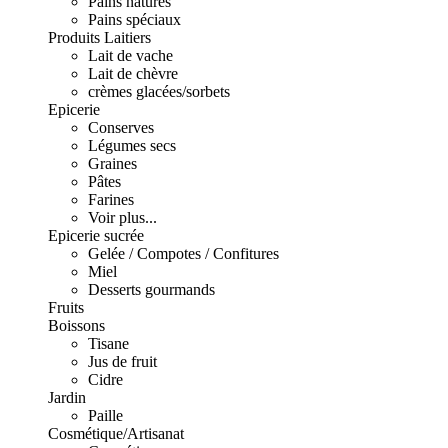
Pains natures
Pains spéciaux
Produits Laitiers
Lait de vache
Lait de chèvre
crèmes glacées/sorbets
Epicerie
Conserves
Légumes secs
Graines
Pâtes
Farines
Voir plus...
Epicerie sucrée
Gelée / Compotes / Confitures
Miel
Desserts gourmands
Fruits
Boissons
Tisane
Jus de fruit
Cidre
Jardin
Paille
Cosmétique/Artisanat