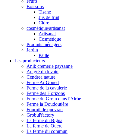
Fruits
Boissons
Tisane
Jus de fruit
Cidre
cosmétique/artisanat
Artisanat
Cosmétique
Produits ménagers
Jardin
Paille
Les producteurs
Anik cremerie paysanne
Au gré du levain
Cendrea nature
Ferme Ar Goued
Ferme de la cavalerie
Ferme des Horizons
Ferme du Groin dans l'Airbe
Ferme la Doudoutière
Fournil de quevran
Grobul'factory
La ferme du Bigna
La ferme de Quere
La ferme du commun