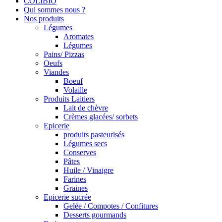
COLIBIO
Qui sommes nous ?
Nos produits
Légumes
Aromates
Légumes
Pains/ Pizzas
Oeufs
Viandes
Boeuf
Volaille
Produits Laitiers
Lait de chèvre
Crèmes glacées/ sorbets
Epicerie
produits pasteurisés
Légumes secs
Conserves
Pâtes
Huile / Vinaigre
Farines
Graines
Epicerie sucrée
Gelée / Compotes / Confitures
Desserts gourmands