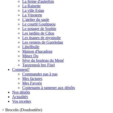
La ferme d'autrefois
La Rainette
La ville Eslan
La Vinoterie
L'atelier du saule
Le courtil Goulipaou
Le potager de Sophie
Les jardins de Cilou
Les tisanes de mysmolie
Les vergers de Guerledan
Libellbulle
Maison d'hacadour
Minez Du
Sève du bouleau du Mené
Taozennoù bro Fisel
Comment?
Commandes pas à pas
Mes factures
Mes Favoris
Contenants à ramener aux dépôts
Nos dépôts
Actualités
Vos recettes
>
Brocolis (Doudoutière)