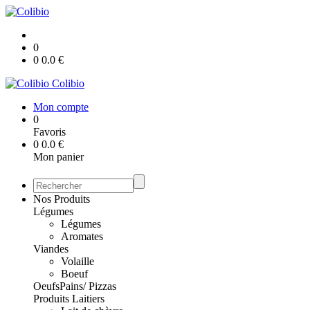
0
0
0.0
€
Colibio
Mon compte
0
Favoris
0
0.0
€
Mon panier
Nos Produits
Légumes
Légumes
Aromates
Viandes
Volaille
Boeuf
Oeufs
Pains/ Pizzas
Produits Laitiers