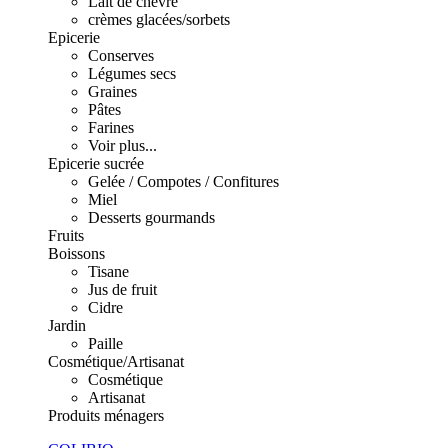
Lait de chèvre
crèmes glacées/sorbets
Epicerie
Conserves
Légumes secs
Graines
Pâtes
Farines
Voir plus...
Epicerie sucrée
Gelée / Compotes / Confitures
Miel
Desserts gourmands
Fruits
Boissons
Tisane
Jus de fruit
Cidre
Jardin
Paille
Cosmétique/Artisanat
Cosmétique
Artisanat
Produits ménagers