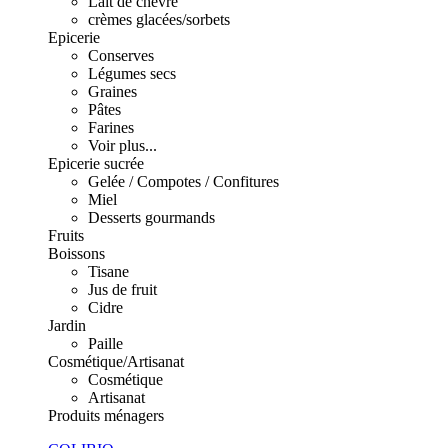
Lait de chèvre
crèmes glacées/sorbets
Epicerie
Conserves
Légumes secs
Graines
Pâtes
Farines
Voir plus...
Epicerie sucrée
Gelée / Compotes / Confitures
Miel
Desserts gourmands
Fruits
Boissons
Tisane
Jus de fruit
Cidre
Jardin
Paille
Cosmétique/Artisanat
Cosmétique
Artisanat
Produits ménagers