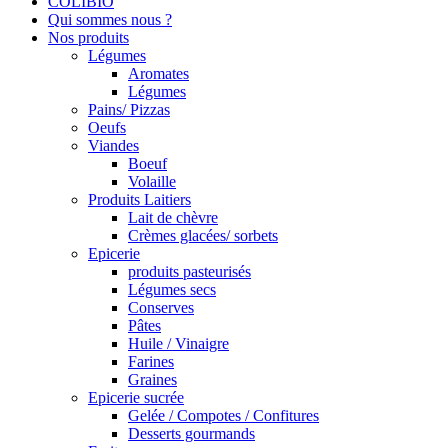
COLIBIO
Qui sommes nous ?
Nos produits
Légumes
Aromates
Légumes
Pains/ Pizzas
Oeufs
Viandes
Boeuf
Volaille
Produits Laitiers
Lait de chèvre
Crèmes glacées/ sorbets
Epicerie
produits pasteurisés
Légumes secs
Conserves
Pâtes
Huile / Vinaigre
Farines
Graines
Epicerie sucrée
Gelée / Compotes / Confitures
Desserts gourmands