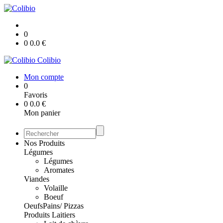
0
0
0.0
€
Colibio
Mon compte
0
Favoris
0
0.0
€
Mon panier
Nos Produits
Légumes
Légumes
Aromates
Viandes
Volaille
Boeuf
Oeufs
Pains/ Pizzas
Produits Laitiers