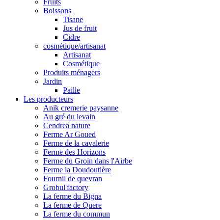
Fruits
Boissons
Tisane
Jus de fruit
Cidre
cosmétique/artisanat
Artisanat
Cosmétique
Produits ménagers
Jardin
Paille
Les producteurs
Anik cremerie paysanne
Au gré du levain
Cendrea nature
Ferme Ar Goued
Ferme de la cavalerie
Ferme des Horizons
Ferme du Groin dans l'Airbe
Ferme la Doudoutière
Fournil de quevran
Grobul'factory
La ferme du Bigna
La ferme de Quere
La ferme du commun