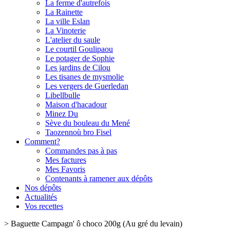
La ferme d'autrefois
La Rainette
La ville Eslan
La Vinoterie
L'atelier du saule
Le courtil Goulipaou
Le potager de Sophie
Les jardins de Cilou
Les tisanes de mysmolie
Les vergers de Guerledan
Libellbulle
Maison d'hacadour
Minez Du
Sève du bouleau du Mené
Taozennoù bro Fisel
Comment?
Commandes pas à pas
Mes factures
Mes Favoris
Contenants à ramener aux dépôts
Nos dépôts
Actualités
Vos recettes
>
Baguette Campagn' ô choco 200g (Au gré du levain)