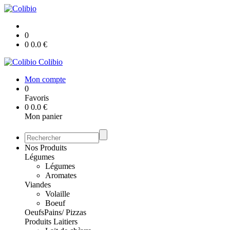
0
0
0.0
€
Colibio
Mon compte
0
Favoris
0
0.0
€
Mon panier
Nos Produits
Légumes
Légumes
Aromates
Viandes
Volaille
Boeuf
Oeufs
Pains/ Pizzas
Produits Laitiers