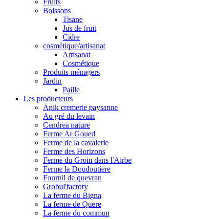
Fruits
Boissons
Tisane
Jus de fruit
Cidre
cosmétique/artisanat
Artisanat
Cosmétique
Produits ménagers
Jardin
Paille
Les producteurs
Anik cremerie paysanne
Au gré du levain
Cendrea nature
Ferme Ar Goued
Ferme de la cavalerie
Ferme des Horizons
Ferme du Groin dans l'Airbe
Ferme la Doudoutière
Fournil de quevran
Grobul'factory
La ferme du Bigna
La ferme de Quere
La ferme du commun