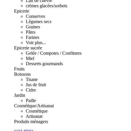
Lait de chèvre
crèmes glacées/sorbets
Epicerie
Conserves
Légumes secs
Graines
Pâtes
Farines
Voir plus...
Epicerie sucrée
Gelée / Compotes / Confitures
Miel
Desserts gourmands
Fruits
Boissons
Tisane
Jus de fruit
Cidre
Jardin
Paille
Cosmétique/Artisanat
Cosmétique
Artisanat
Produits ménagers