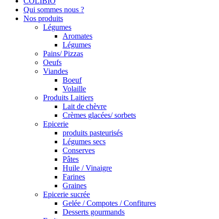
COLIBIO
Qui sommes nous ?
Nos produits
Légumes
Aromates
Légumes
Pains/ Pizzas
Oeufs
Viandes
Boeuf
Volaille
Produits Laitiers
Lait de chèvre
Crèmes glacées/ sorbets
Epicerie
produits pasteurisés
Légumes secs
Conserves
Pâtes
Huile / Vinaigre
Farines
Graines
Epicerie sucrée
Gelée / Compotes / Confitures
Desserts gourmands