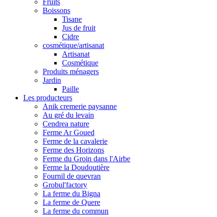
Fruits
Boissons
Tisane
Jus de fruit
Cidre
cosmétique/artisanat
Artisanat
Cosmétique
Produits ménagers
Jardin
Paille
Les producteurs
Anik cremerie paysanne
Au gré du levain
Cendrea nature
Ferme Ar Goued
Ferme de la cavalerie
Ferme des Horizons
Ferme du Groin dans l'Airbe
Ferme la Doudoutière
Fournil de quevran
Grobul'factory
La ferme du Bigna
La ferme de Quere
La ferme du commun