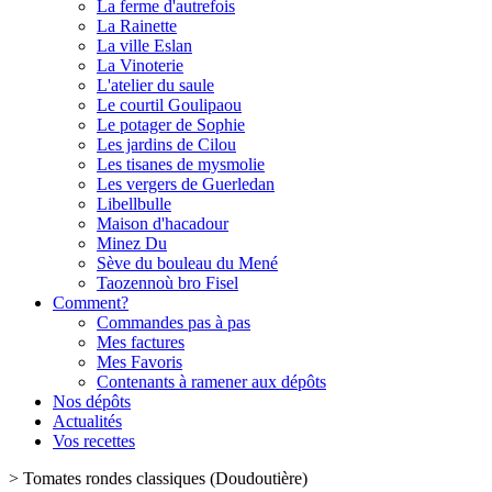
La ferme d'autrefois
La Rainette
La ville Eslan
La Vinoterie
L'atelier du saule
Le courtil Goulipaou
Le potager de Sophie
Les jardins de Cilou
Les tisanes de mysmolie
Les vergers de Guerledan
Libellbulle
Maison d'hacadour
Minez Du
Sève du bouleau du Mené
Taozennoù bro Fisel
Comment?
Commandes pas à pas
Mes factures
Mes Favoris
Contenants à ramener aux dépôts
Nos dépôts
Actualités
Vos recettes
>
Tomates rondes classiques (Doudoutière)