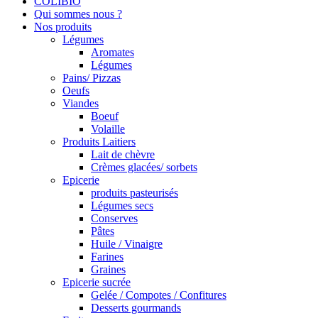
COLIBIO
Qui sommes nous ?
Nos produits
Légumes
Aromates
Légumes
Pains/ Pizzas
Oeufs
Viandes
Boeuf
Volaille
Produits Laitiers
Lait de chèvre
Crèmes glacées/ sorbets
Epicerie
produits pasteurisés
Légumes secs
Conserves
Pâtes
Huile / Vinaigre
Farines
Graines
Epicerie sucrée
Gelée / Compotes / Confitures
Desserts gourmands