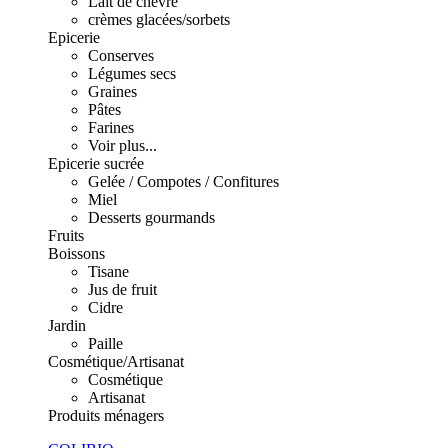
Lait de chèvre
crèmes glacées/sorbets
Epicerie
Conserves
Légumes secs
Graines
Pâtes
Farines
Voir plus...
Epicerie sucrée
Gelée / Compotes / Confitures
Miel
Desserts gourmands
Fruits
Boissons
Tisane
Jus de fruit
Cidre
Jardin
Paille
Cosmétique/Artisanat
Cosmétique
Artisanat
Produits ménagers