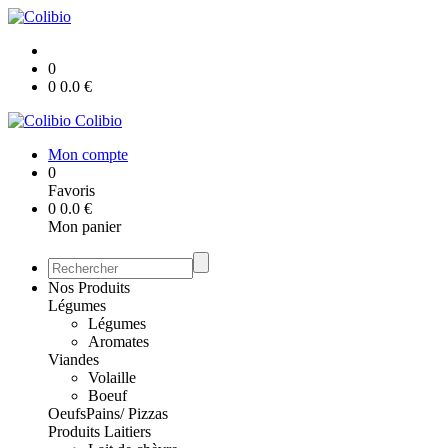
0
0
0.0
€
Colibio
Mon compte
0
Favoris
0
0.0
€
Mon panier
Nos Produits
Légumes
Légumes
Aromates
Viandes
Volaille
Boeuf
Oeufs
Pains/ Pizzas
Produits Laitiers