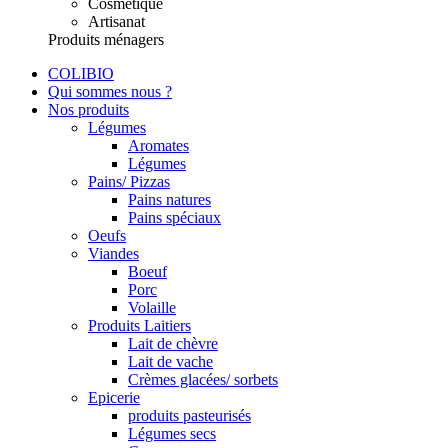
Cosmétique
Artisanat
Produits ménagers
COLIBIO
Qui sommes nous ?
Nos produits
Légumes
Aromates
Légumes
Pains/ Pizzas
Pains natures
Pains spéciaux
Oeufs
Viandes
Boeuf
Porc
Volaille
Produits Laitiers
Lait de chèvre
Lait de vache
Crèmes glacées/ sorbets
Epicerie
produits pasteurisés
Légumes secs