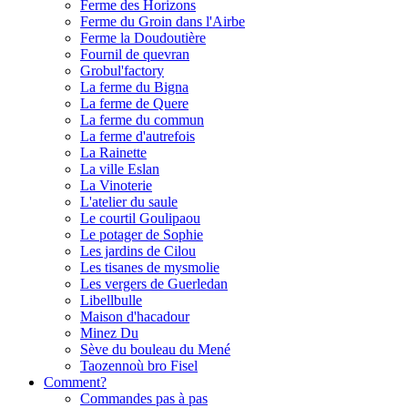
Ferme des Horizons
Ferme du Groin dans l'Airbe
Ferme la Doudoutière
Fournil de quevran
Grobul'factory
La ferme du Bigna
La ferme de Quere
La ferme du commun
La ferme d'autrefois
La Rainette
La ville Eslan
La Vinoterie
L'atelier du saule
Le courtil Goulipaou
Le potager de Sophie
Les jardins de Cilou
Les tisanes de mysmolie
Les vergers de Guerledan
Libellbulle
Maison d'hacadour
Minez Du
Sève du bouleau du Mené
Taozennoù bro Fisel
Comment?
Commandes pas à pas