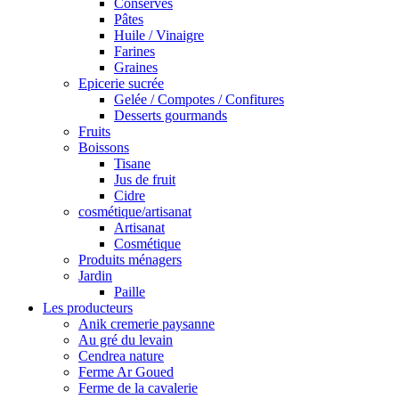
Conserves
Pâtes
Huile / Vinaigre
Farines
Graines
Epicerie sucrée
Gelée / Compotes / Confitures
Desserts gourmands
Fruits
Boissons
Tisane
Jus de fruit
Cidre
cosmétique/artisanat
Artisanat
Cosmétique
Produits ménagers
Jardin
Paille
Les producteurs
Anik cremerie paysanne
Au gré du levain
Cendrea nature
Ferme Ar Goued
Ferme de la cavalerie