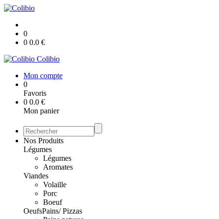
0
0
0.0
€
Colibio
Mon compte
0
Favoris
0
0.0
€
Mon panier
Nos Produits
Légumes
Légumes
Aromates
Viandes
Volaille
Porc
Boeuf
Oeufs
Pains/ Pizzas