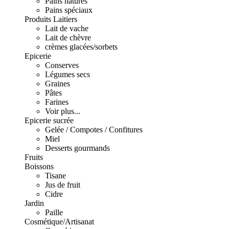
Pains natures
Pains spéciaux
Produits Laitiers
Lait de vache
Lait de chèvre
crèmes glacées/sorbets
Epicerie
Conserves
Légumes secs
Graines
Pâtes
Farines
Voir plus...
Epicerie sucrée
Gelée / Compotes / Confitures
Miel
Desserts gourmands
Fruits
Boissons
Tisane
Jus de fruit
Cidre
Jardin
Paille
Cosmétique/Artisanat