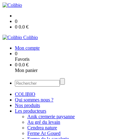
0
0
0.0
€
Colibio
Mon compte
0
Favoris
0
0.0
€
Mon panier
COLIBIO
Qui sommes nous ?
Nos produits
Les producteurs
Anik cremerie paysanne
Au gré du levain
Cendrea nature
Ferme Ar Goued
Ferme de la cavalerie