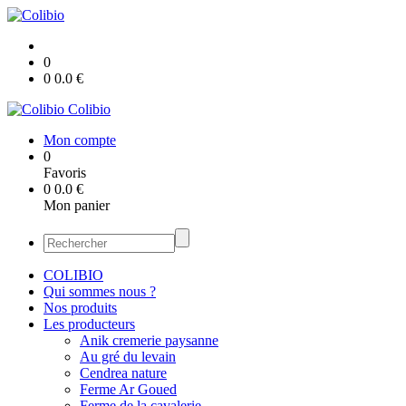
0
0
0.0
€
Colibio
Mon compte
0
Favoris
0
0.0
€
Mon panier
COLIBIO
Qui sommes nous ?
Nos produits
Les producteurs
Anik cremerie paysanne
Au gré du levain
Cendrea nature
Ferme Ar Goued
Ferme de la cavalerie