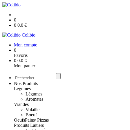
0
0
0.0
€
Colibio
Mon compte
0
Favoris
0
0.0
€
Mon panier
Nos Produits
Légumes
Légumes
Aromates
Viandes
Volaille
Boeuf
Oeufs
Pains/ Pizzas
Produits Laitiers