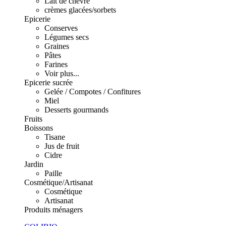
Lait de chèvre
crèmes glacées/sorbets
Epicerie
Conserves
Légumes secs
Graines
Pâtes
Farines
Voir plus...
Epicerie sucrée
Gelée / Compotes / Confitures
Miel
Desserts gourmands
Fruits
Boissons
Tisane
Jus de fruit
Cidre
Jardin
Paille
Cosmétique/Artisanat
Cosmétique
Artisanat
Produits ménagers