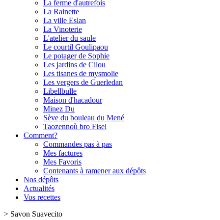
La ferme d'autrefois
La Rainette
La ville Eslan
La Vinoterie
L'atelier du saule
Le courtil Goulipaou
Le potager de Sophie
Les jardins de Cilou
Les tisanes de mysmolie
Les vergers de Guerledan
Libellbulle
Maison d'hacadour
Minez Du
Sève du bouleau du Mené
Taozennoù bro Fisel
Comment?
Commandes pas à pas
Mes factures
Mes Favoris
Contenants à ramener aux dépôts
Nos dépôts
Actualités
Vos recettes
>
Savon Suavecito