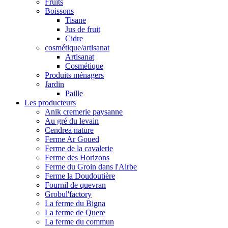
Fruits
Boissons
Tisane
Jus de fruit
Cidre
cosmétique/artisanat
Artisanat
Cosmétique
Produits ménagers
Jardin
Paille
Les producteurs
Anik cremerie paysanne
Au gré du levain
Cendrea nature
Ferme Ar Goued
Ferme de la cavalerie
Ferme des Horizons
Ferme du Groin dans l'Airbe
Ferme la Doudoutière
Fournil de quevran
Grobul'factory
La ferme du Bigna
La ferme de Quere
La ferme du commun