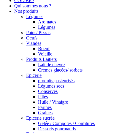
COLIBIO
Qui sommes nous ?
Nos produits
Légumes
Aromates
Légumes
Pains/ Pizzas
Oeufs
Viandes
Boeuf
Volaille
Produits Laitiers
Lait de chèvre
Crèmes glacées/ sorbets
Epicerie
produits pasteurisés
Légumes secs
Conserves
Pâtes
Huile / Vinaigre
Farines
Graines
Epicerie sucrée
Gelée / Compotes / Confitures
Desserts gourmands