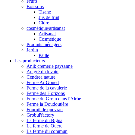
Fruits
Boissons
Tisane
Jus de fruit
Cidre
cosmétique/artisanat
Artisanat
Cosmétique
Produits ménagers
Jardin
Paille
Les producteurs
Anik cremerie paysanne
Au gré du levain
Cendrea nature
Ferme Ar Goued
Ferme de la cavalerie
Ferme des Horizons
Ferme du Groin dans l'Airbe
Ferme la Doudoutière
Fournil de quevran
Grobul'factory
La ferme du Bigna
La ferme de Quere
La ferme du commun