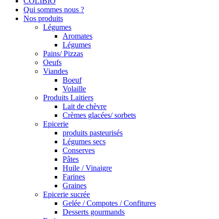
COLIBIO
Qui sommes nous ?
Nos produits
Légumes
Aromates
Légumes
Pains/ Pizzas
Oeufs
Viandes
Boeuf
Volaille
Produits Laitiers
Lait de chèvre
Crèmes glacées/ sorbets
Epicerie
produits pasteurisés
Légumes secs
Conserves
Pâtes
Huile / Vinaigre
Farines
Graines
Epicerie sucrée
Gelée / Compotes / Confitures
Desserts gourmands