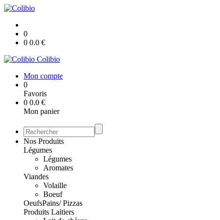
0
0
0.0
€
Colibio
Mon compte
0
Favoris
0
0.0
€
Mon panier
Nos Produits
Légumes
Légumes
Aromates
Viandes
Volaille
Boeuf
Oeufs
Pains/ Pizzas
Produits Laitiers