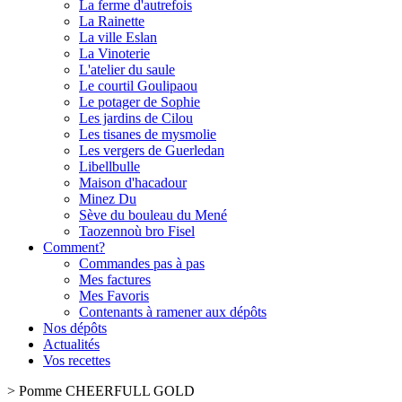
La ferme d'autrefois
La Rainette
La ville Eslan
La Vinoterie
L'atelier du saule
Le courtil Goulipaou
Le potager de Sophie
Les jardins de Cilou
Les tisanes de mysmolie
Les vergers de Guerledan
Libellbulle
Maison d'hacadour
Minez Du
Sève du bouleau du Mené
Taozennoù bro Fisel
Comment?
Commandes pas à pas
Mes factures
Mes Favoris
Contenants à ramener aux dépôts
Nos dépôts
Actualités
Vos recettes
>
Pomme CHEERFULL GOLD