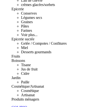
Lait de chèvre
crèmes glacées/sorbets
Epicerie
Conserves
Légumes secs
Graines
Pâtes
Farines
Voir plus...
Epicerie sucrée
Gelée / Compotes / Confitures
Miel
Desserts gourmands
Fruits
Boissons
Tisane
Jus de fruit
Cidre
Jardin
Paille
Cosmétique/Artisanat
Cosmétique
Artisanat
Produits ménagers