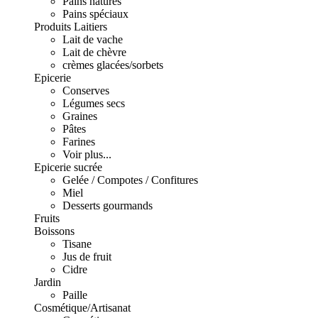
Pains natures
Pains spéciaux
Produits Laitiers
Lait de vache
Lait de chèvre
crèmes glacées/sorbets
Epicerie
Conserves
Légumes secs
Graines
Pâtes
Farines
Voir plus...
Epicerie sucrée
Gelée / Compotes / Confitures
Miel
Desserts gourmands
Fruits
Boissons
Tisane
Jus de fruit
Cidre
Jardin
Paille
Cosmétique/Artisanat