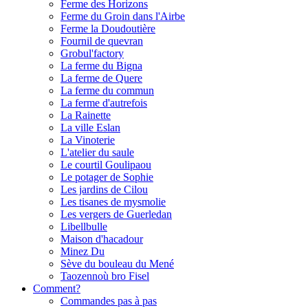
Ferme des Horizons
Ferme du Groin dans l'Airbe
Ferme la Doudoutière
Fournil de quevran
Grobul'factory
La ferme du Bigna
La ferme de Quere
La ferme du commun
La ferme d'autrefois
La Rainette
La ville Eslan
La Vinoterie
L'atelier du saule
Le courtil Goulipaou
Le potager de Sophie
Les jardins de Cilou
Les tisanes de mysmolie
Les vergers de Guerledan
Libellbulle
Maison d'hacadour
Minez Du
Sève du bouleau du Mené
Taozennoù bro Fisel
Comment?
Commandes pas à pas