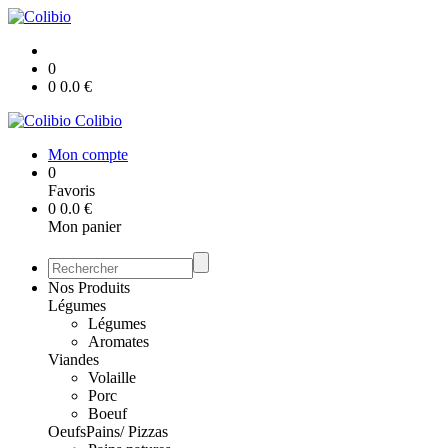
0
0
0.0
€
Colibio
Mon compte
0
Favoris
0
0.0
€
Mon panier
Nos Produits
Légumes
Légumes
Aromates
Viandes
Volaille
Porc
Boeuf
Oeufs
Pains/ Pizzas