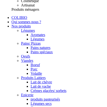
Cosmétique
Artisanat
Produits ménagers
COLIBIO
Qui sommes nous ?
Nos produits
Légumes
Aromates
Légumes
Pains/ Pizzas
Pains natures
Pains spéciaux
Oeufs
Viandes
Boeuf
Porc
Volaille
Produits Laitiers
Lait de chèvre
Lait de vache
Crèmes glacées/ sorbets
Epicerie
produits pasteurisés
Légumes secs