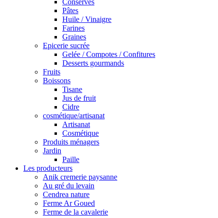
Conserves
Pâtes
Huile / Vinaigre
Farines
Graines
Epicerie sucrée
Gelée / Compotes / Confitures
Desserts gourmands
Fruits
Boissons
Tisane
Jus de fruit
Cidre
cosmétique/artisanat
Artisanat
Cosmétique
Produits ménagers
Jardin
Paille
Les producteurs
Anik cremerie paysanne
Au gré du levain
Cendrea nature
Ferme Ar Goued
Ferme de la cavalerie