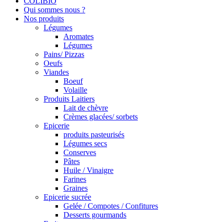
COLIBIO
Qui sommes nous ?
Nos produits
Légumes
Aromates
Légumes
Pains/ Pizzas
Oeufs
Viandes
Boeuf
Volaille
Produits Laitiers
Lait de chèvre
Crèmes glacées/ sorbets
Epicerie
produits pasteurisés
Légumes secs
Conserves
Pâtes
Huile / Vinaigre
Farines
Graines
Epicerie sucrée
Gelée / Compotes / Confitures
Desserts gourmands