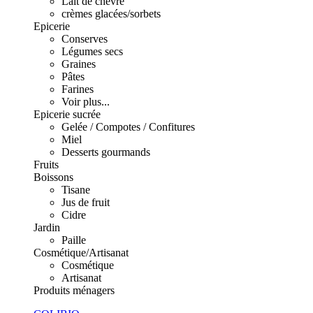
Lait de chèvre
crèmes glacées/sorbets
Epicerie
Conserves
Légumes secs
Graines
Pâtes
Farines
Voir plus...
Epicerie sucrée
Gelée / Compotes / Confitures
Miel
Desserts gourmands
Fruits
Boissons
Tisane
Jus de fruit
Cidre
Jardin
Paille
Cosmétique/Artisanat
Cosmétique
Artisanat
Produits ménagers