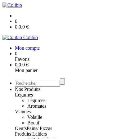
0
0
0.0
€
Colibio
Mon compte
0
Favoris
0
0.0
€
Mon panier
Nos Produits
Légumes
Légumes
Aromates
Viandes
Volaille
Boeuf
Oeufs
Pains/ Pizzas
Produits Laitiers