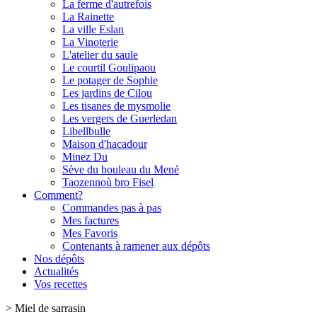
La ferme d'autrefois
La Rainette
La ville Eslan
La Vinoterie
L'atelier du saule
Le courtil Goulipaou
Le potager de Sophie
Les jardins de Cilou
Les tisanes de mysmolie
Les vergers de Guerledan
Libellbulle
Maison d'hacadour
Minez Du
Sève du bouleau du Mené
Taozennoù bro Fisel
Comment?
Commandes pas à pas
Mes factures
Mes Favoris
Contenants à ramener aux dépôts
Nos dépôts
Actualités
Vos recettes
>
Miel de sarrasin