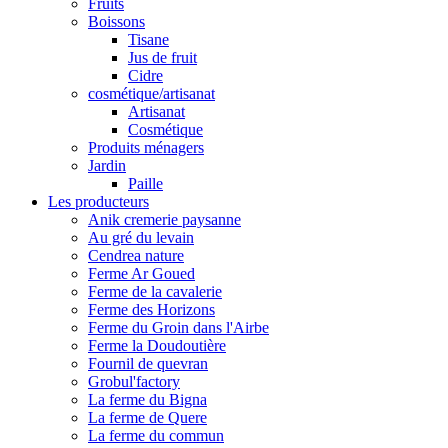
Fruits
Boissons
Tisane
Jus de fruit
Cidre
cosmétique/artisanat
Artisanat
Cosmétique
Produits ménagers
Jardin
Paille
Les producteurs
Anik cremerie paysanne
Au gré du levain
Cendrea nature
Ferme Ar Goued
Ferme de la cavalerie
Ferme des Horizons
Ferme du Groin dans l'Airbe
Ferme la Doudoutière
Fournil de quevran
Grobul'factory
La ferme du Bigna
La ferme de Quere
La ferme du commun