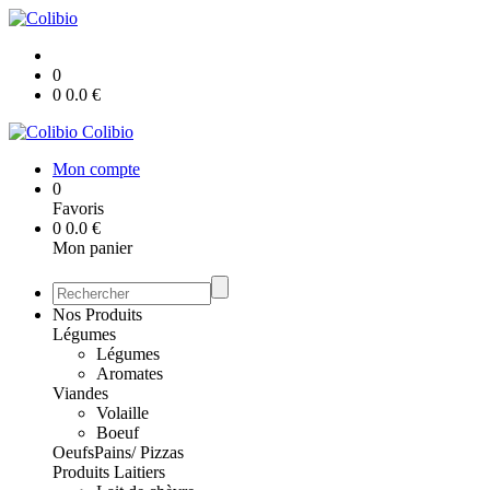
0
0
0.0
€
Colibio
Mon compte
0
Favoris
0
0.0
€
Mon panier
Nos Produits
Légumes
Légumes
Aromates
Viandes
Volaille
Boeuf
Oeufs
Pains/ Pizzas
Produits Laitiers