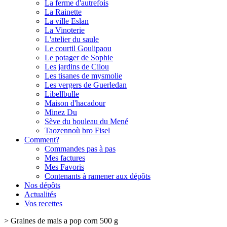
La ferme d'autrefois
La Rainette
La ville Eslan
La Vinoterie
L'atelier du saule
Le courtil Goulipaou
Le potager de Sophie
Les jardins de Cilou
Les tisanes de mysmolie
Les vergers de Guerledan
Libellbulle
Maison d'hacadour
Minez Du
Sève du bouleau du Mené
Taozennoù bro Fisel
Comment?
Commandes pas à pas
Mes factures
Mes Favoris
Contenants à ramener aux dépôts
Nos dépôts
Actualités
Vos recettes
>
Graines de mais a pop corn 500 g