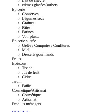
Lait de chèvre
crèmes glacées/sorbets
Epicerie
Conserves
Légumes secs
Graines
Pâtes
Farines
Voir plus...
Epicerie sucrée
Gelée / Compotes / Confitures
Miel
Desserts gourmands
Fruits
Boissons
Tisane
Jus de fruit
Cidre
Jardin
Paille
Cosmétique/Artisanat
Cosmétique
Artisanat
Produits ménagers