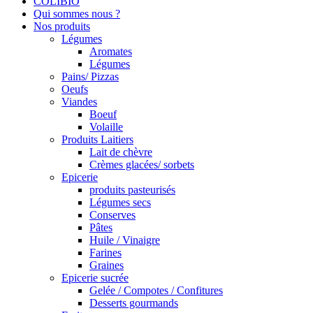
COLIBIO
Qui sommes nous ?
Nos produits
Légumes
Aromates
Légumes
Pains/ Pizzas
Oeufs
Viandes
Boeuf
Volaille
Produits Laitiers
Lait de chèvre
Crèmes glacées/ sorbets
Epicerie
produits pasteurisés
Légumes secs
Conserves
Pâtes
Huile / Vinaigre
Farines
Graines
Epicerie sucrée
Gelée / Compotes / Confitures
Desserts gourmands