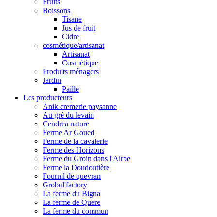
Fruits
Boissons
Tisane
Jus de fruit
Cidre
cosmétique/artisanat
Artisanat
Cosmétique
Produits ménagers
Jardin
Paille
Les producteurs
Anik cremerie paysanne
Au gré du levain
Cendrea nature
Ferme Ar Goued
Ferme de la cavalerie
Ferme des Horizons
Ferme du Groin dans l'Airbe
Ferme la Doudoutière
Fournil de quevran
Grobul'factory
La ferme du Bigna
La ferme de Quere
La ferme du commun