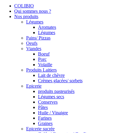
COLIBIO
Qui sommes nous ?
Nos produits
Légumes
Aromates
Légumes
Pains/ Pizzas
Oeufs
Viandes
Boeuf
Porc
Volaille
Produits Laitiers
Lait de chèvre
Crèmes glacées/ sorbets
Epicerie
produits pasteurisés
Légumes secs
Conserves
Pâtes
Huile / Vinaigre
Farines
Graines
Epicerie sucrée