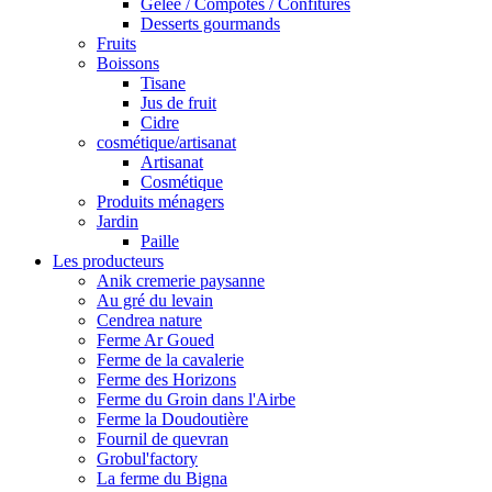
Gelée / Compotes / Confitures
Desserts gourmands
Fruits
Boissons
Tisane
Jus de fruit
Cidre
cosmétique/artisanat
Artisanat
Cosmétique
Produits ménagers
Jardin
Paille
Les producteurs
Anik cremerie paysanne
Au gré du levain
Cendrea nature
Ferme Ar Goued
Ferme de la cavalerie
Ferme des Horizons
Ferme du Groin dans l'Airbe
Ferme la Doudoutière
Fournil de quevran
Grobul'factory
La ferme du Bigna