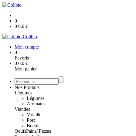
0
0
0.0
€
Colibio
Mon compte
0
Favoris
0
0.0
€
Mon panier
Nos Produits
Légumes
Légumes
Aromates
Viandes
Volaille
Porc
Boeuf
Oeufs
Pains/ Pizzas