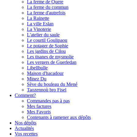
La ferme de Quere
La ferme du commun
La ferme d'autrefois
La Rainette
La ville Eslan
La Vinoterie
L'atelier du saule
Le courtil Goulipaou
Le potager de Sophie
Les jardins de Cilou
Les tisanes de mysmolie
Les vergers de Guerledan
Libellbulle
Maison d'hacadour
Minez Du
Sève du bouleau du Mené
Taozennoù bro Fisel
Comment?
Commandes pas à pas
Mes factures
Mes Favoris
Contenants à ramener aux dépôts
Nos dépôts
Actualités
Vos recettes