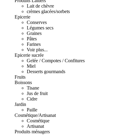
Produits Laitiers
Lait de chèvre
crèmes glacées/sorbets
Epicerie
Conserves
Légumes secs
Graines
Pâtes
Farines
Voir plus...
Epicerie sucrée
Gelée / Compotes / Confitures
Miel
Desserts gourmands
Fruits
Boissons
Tisane
Jus de fruit
Cidre
Jardin
Paille
Cosmétique/Artisanat
Cosmétique
Artisanat
Produits ménagers